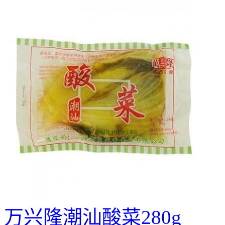
万兴隆潮汕酸菜280g