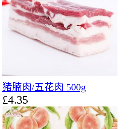
猪腩肉/五花肉 500g
£4.35