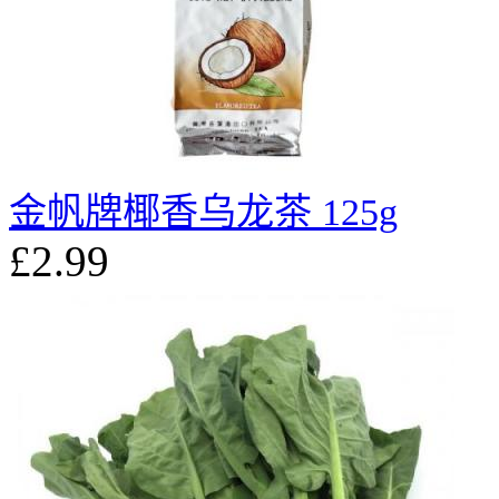
金帆牌椰香乌龙茶 125g
£2.99