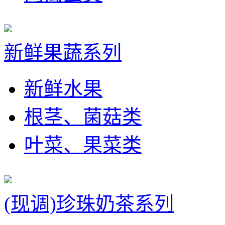
新鲜果蔬系列
新鲜水果
根茎、菌菇类
叶菜、果菜类
(现调)珍珠奶茶系列