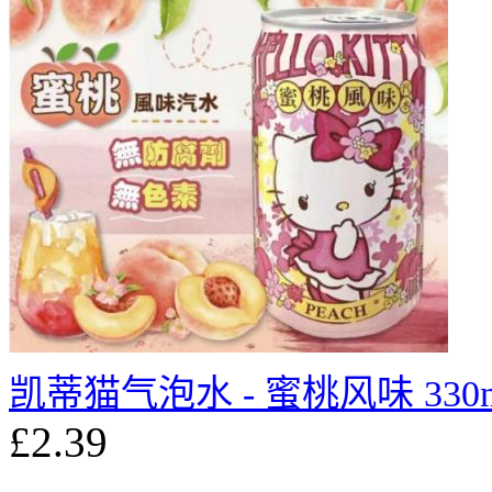
凯蒂猫气泡水 - 蜜桃风味 330m
£2.39