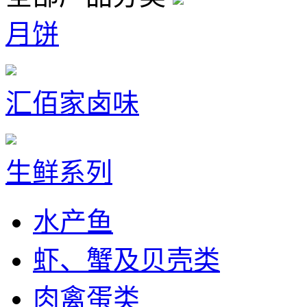
月饼
汇佰家卤味
生鲜系列
水产鱼
虾、蟹及贝壳类
肉禽蛋类