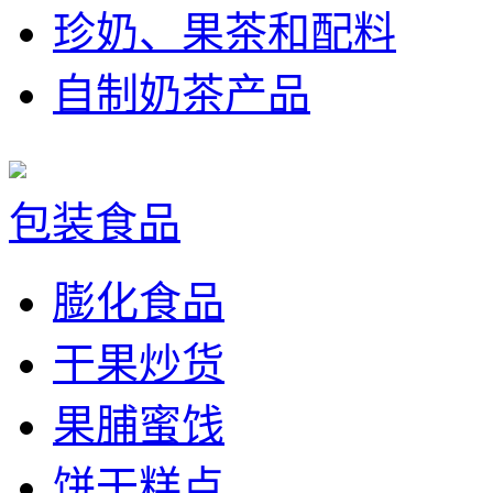
珍奶、果茶和配料
自制奶茶产品
包装食品
膨化食品
干果炒货
果脯蜜饯
饼干糕点