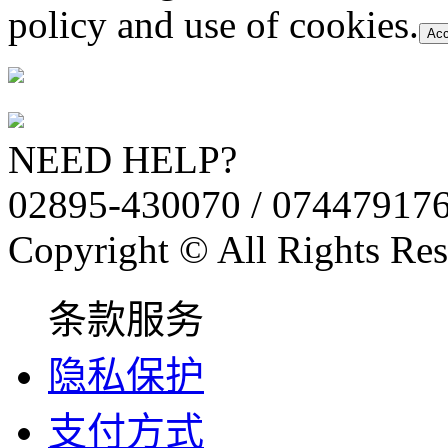
policy and use of cookies.
Acc
NEED HELP?
02895-430070 / 07447917
Copyright © All Rights Res
条款服务
隐私保护
支付方式