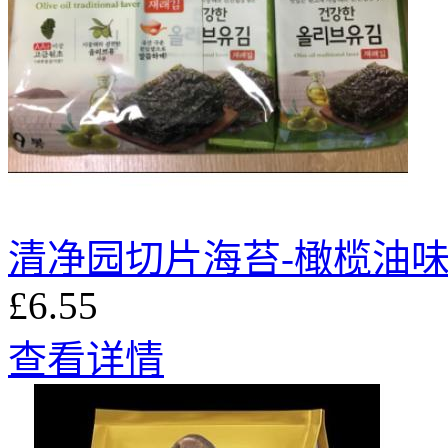
清净园切片海苔-橄榄油味(
£6.55
查看详情