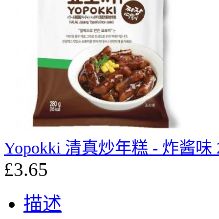
Yopokki 清真炒年糕 - 炸酱味 2
£3.65
描述