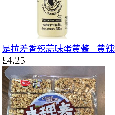
是拉差香辣蒜味蛋黄酱 - 黄辣椒 
£4.25