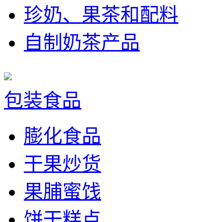
珍奶、果茶和配料
自制奶茶产品
包装食品
膨化食品
干果炒货
果脯蜜饯
饼干糕点