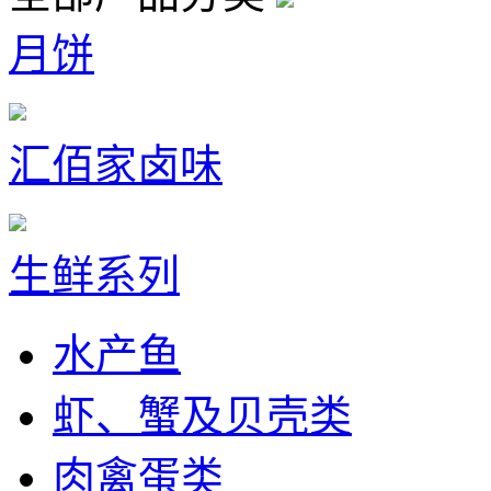
月饼
汇佰家卤味
生鲜系列
水产鱼
虾、蟹及贝壳类
肉禽蛋类