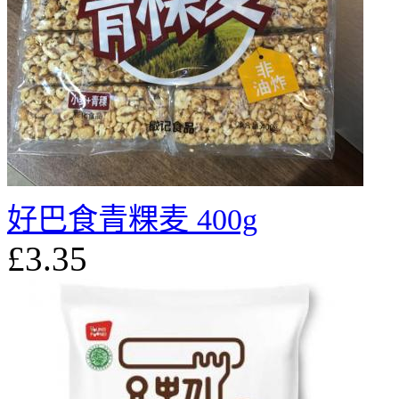
好巴食青粿麦 400g
£3.35