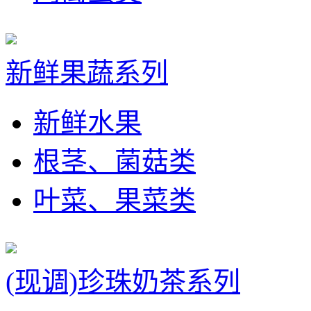
新鲜果蔬系列
新鲜水果
根茎、菌菇类
叶菜、果菜类
(现调)珍珠奶茶系列