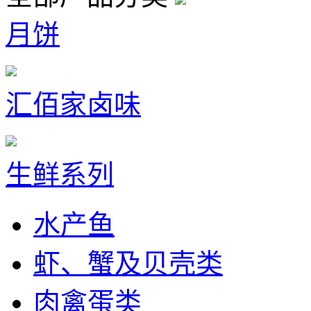
月饼
汇佰家卤味
生鲜系列
水产鱼
虾、蟹及贝壳类
肉禽蛋类