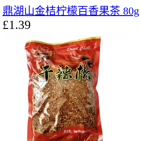
鼎湖山金桔柠檬百香果茶 80g
£1.39