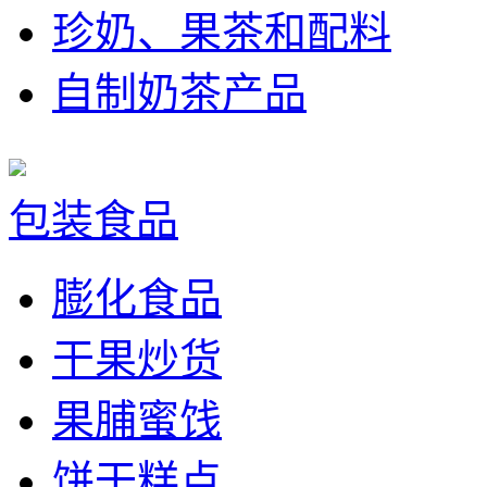
珍奶、果茶和配料
自制奶茶产品
包装食品
膨化食品
干果炒货
果脯蜜饯
饼干糕点