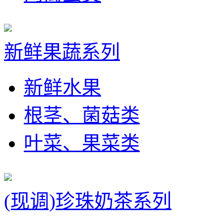
新鲜果蔬系列
新鲜水果
根茎、菌菇类
叶菜、果菜类
(现调)珍珠奶茶系列