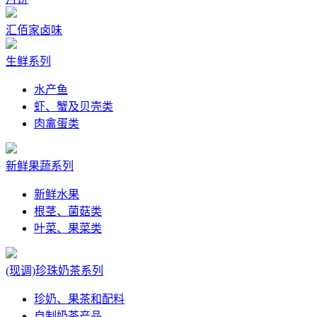
汇佰家卤味
生鲜系列
水产鱼
虾、蟹及贝壳类
肉禽蛋类
新鲜果蔬系列
新鲜水果
根茎、菌菇类
叶菜、果菜类
(现调)珍珠奶茶系列
珍奶、果茶和配料
自制奶茶产品