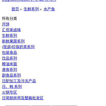
首页
生鲜系列
水产鱼
>
>
所有分类
月饼
汇佰家卤味
生鲜系列
新鲜果蔬系列
(现调)珍珠奶茶系列
包装食品
饮品系列
粮油米面
速食系列
副食品系列
日配加工及冷冻产品
日、韩 系列
火锅专区
日常厨房用及整箱批发区