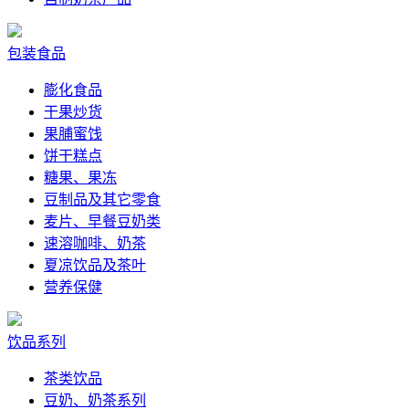
包装食品
膨化食品
干果炒货
果脯蜜饯
饼干糕点
糖果、果冻
豆制品及其它零食
麦片、早餐豆奶类
速溶咖啡、奶茶
夏凉饮品及茶叶
营养保健
饮品系列
茶类饮品
豆奶、奶茶系列