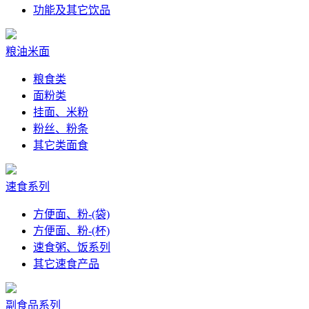
功能及其它饮品
粮油米面
粮食类
面粉类
挂面、米粉
粉丝、粉条
其它类面食
速食系列
方便面、粉-(袋)
方便面、粉-(杯)
速食粥、饭系列
其它速食产品
副食品系列