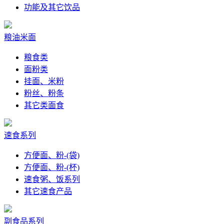
功能及其它饮品
粮油米面
粮食类
面粉类
挂面、米粉
粉丝、粉条
其它类面食
速食系列
方便面、粉-(袋)
方便面、粉-(杯)
速食粥、饭系列
其它速食产品
副食品系列