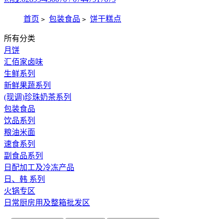
首页
包装食品
饼干糕点
>
>
所有分类
月饼
汇佰家卤味
生鲜系列
新鲜果蔬系列
(现调)珍珠奶茶系列
包装食品
饮品系列
粮油米面
速食系列
副食品系列
日配加工及冷冻产品
日、韩 系列
火锅专区
日常厨房用及整箱批发区