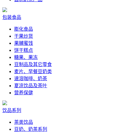
包装食品
膨化食品
干果炒货
果脯蜜饯
饼干糕点
糖果、果冻
豆制品及其它零食
麦片、早餐豆奶类
速溶咖啡、奶茶
夏凉饮品及茶叶
营养保健
饮品系列
茶类饮品
豆奶、奶茶系列