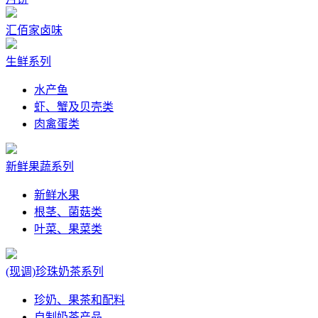
汇佰家卤味
生鲜系列
水产鱼
虾、蟹及贝壳类
肉禽蛋类
新鲜果蔬系列
新鲜水果
根茎、菌菇类
叶菜、果菜类
(现调)珍珠奶茶系列
珍奶、果茶和配料
自制奶茶产品