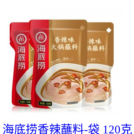
海底捞香辣蘸料-袋 120克