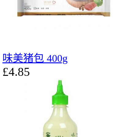
味美猪包 400g
£4.85