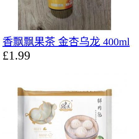
香飘飘果茶 金杏乌龙 400ml
£1.99