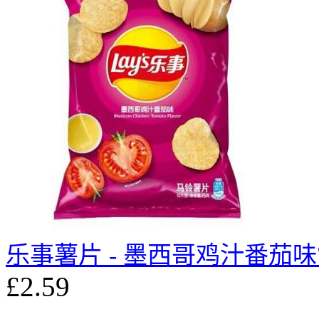
乐事薯片 - 墨西哥鸡汁番茄味7
£2.59