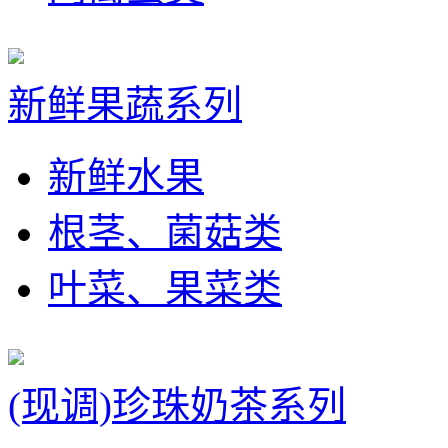
新鲜果蔬系列
新鲜水果
根茎、菌菇类
叶菜、果菜类
(现调)珍珠奶茶系列