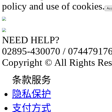
policy and use of cookies.
Acc
NEED HELP?
02895-430070 / 07447917
Copyright © All Rights Res
条款服务
隐私保护
支付方式