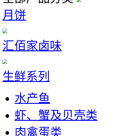
月饼
汇佰家卤味
生鲜系列
水产鱼
虾、蟹及贝壳类
肉禽蛋类