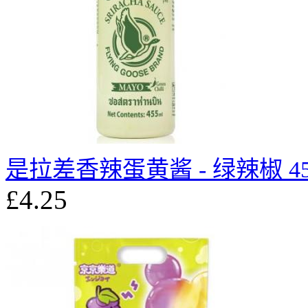
是拉差香辣蛋黄酱 - 绿辣椒 45
£4.25