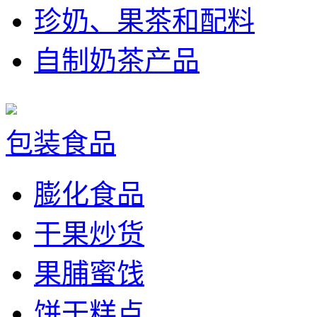
珍奶、果茶和配料
自制奶茶产品
包装食品
膨化食品
干果炒货
果脯蜜饯
饼干糕点