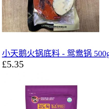
小天鹅火锅底料 - 鸳鸯锅 500
£5.35