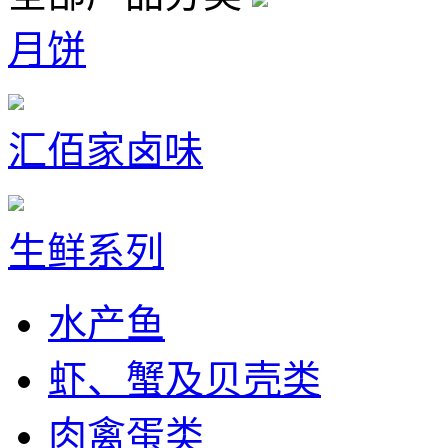
月饼
汇佰家卤味
生鲜系列
水产鱼
虾、蟹及贝壳类
肉禽蛋类