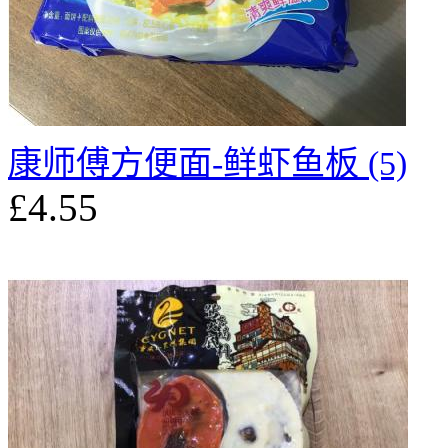
康师傅方便面-鲜虾鱼板 (5)
£4.55