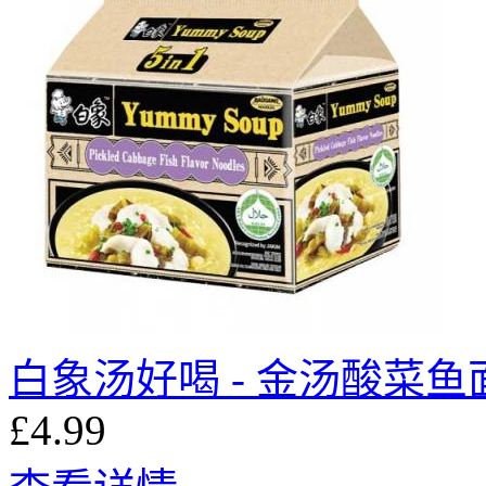
白象汤好喝 - 金汤酸菜鱼面 
£4.99