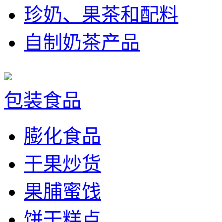
珍奶、果茶和配料
自制奶茶产品
包装食品
膨化食品
干果炒货
果脯蜜饯
饼干糕点