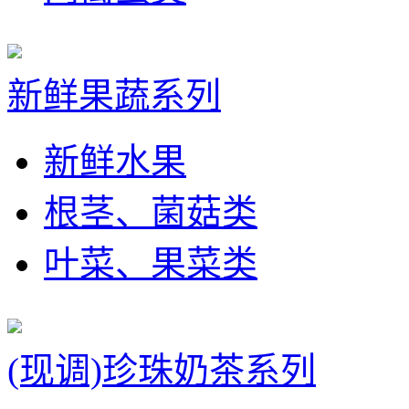
新鲜果蔬系列
新鲜水果
根茎、菌菇类
叶菜、果菜类
(现调)珍珠奶茶系列