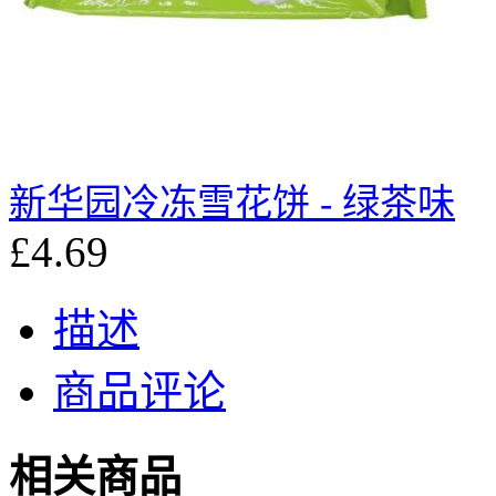
新华园冷冻雪花饼 - 绿茶味
£4.69
描述
商品评论
相关商品