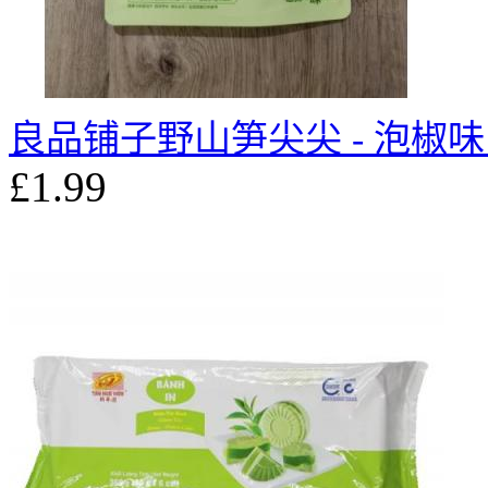
良品铺子野山笋尖尖 - 泡椒味 1
£1.99