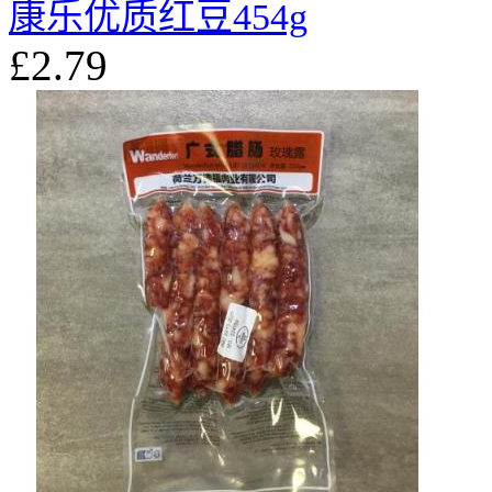
康乐优质红豆454g
£2.79