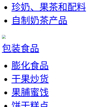
珍奶、果茶和配料
自制奶茶产品
包装食品
膨化食品
干果炒货
果脯蜜饯
饼干糕点