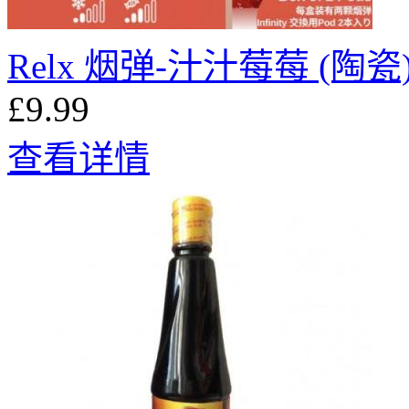
Relx 烟弹-汁汁莓莓 (陶瓷
£9.99
查看详情