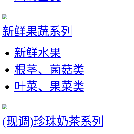
新鲜果蔬系列
新鲜水果
根茎、菌菇类
叶菜、果菜类
(现调)珍珠奶茶系列