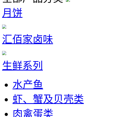
月饼
汇佰家卤味
生鲜系列
水产鱼
虾、蟹及贝壳类
肉禽蛋类