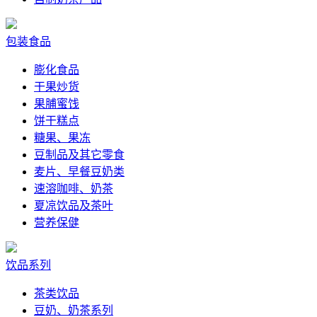
包装食品
膨化食品
干果炒货
果脯蜜饯
饼干糕点
糖果、果冻
豆制品及其它零食
麦片、早餐豆奶类
速溶咖啡、奶茶
夏凉饮品及茶叶
营养保健
饮品系列
茶类饮品
豆奶、奶茶系列