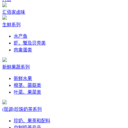
汇佰家卤味
生鲜系列
水产鱼
虾、蟹及贝壳类
肉禽蛋类
新鲜果蔬系列
新鲜水果
根茎、菌菇类
叶菜、果菜类
(现调)珍珠奶茶系列
珍奶、果茶和配料
自制奶茶产品