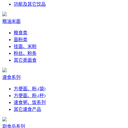
功能及其它饮品
粮油米面
粮食类
面粉类
挂面、米粉
粉丝、粉条
其它类面食
速食系列
方便面、粉-(袋)
方便面、粉-(杯)
速食粥、饭系列
其它速食产品
副食品系列