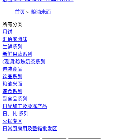
首页
粮油米面
>
所有分类
月饼
汇佰家卤味
生鲜系列
新鲜果蔬系列
(现调)珍珠奶茶系列
包装食品
饮品系列
粮油米面
速食系列
副食品系列
日配加工及冷冻产品
日、韩 系列
火锅专区
日常厨房用及整箱批发区