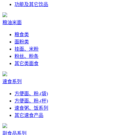
功能及其它饮品
粮油米面
粮食类
面粉类
挂面、米粉
粉丝、粉条
其它类面食
速食系列
方便面、粉-(袋)
方便面、粉-(杯)
速食粥、饭系列
其它速食产品
副食品系列