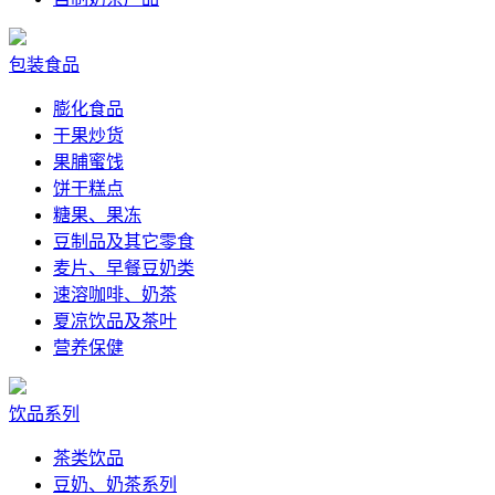
包装食品
膨化食品
干果炒货
果脯蜜饯
饼干糕点
糖果、果冻
豆制品及其它零食
麦片、早餐豆奶类
速溶咖啡、奶茶
夏凉饮品及茶叶
营养保健
饮品系列
茶类饮品
豆奶、奶茶系列