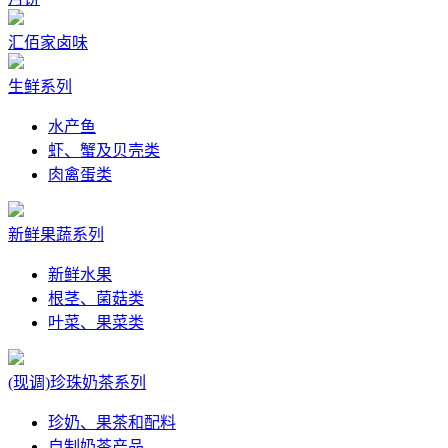
汇佰家卤味
生鲜系列
水产鱼
虾、蟹及贝壳类
肉禽蛋类
新鲜果蔬系列
新鲜水果
根茎、菌菇类
叶菜、果菜类
(现调)珍珠奶茶系列
珍奶、果茶和配料
自制奶茶产品