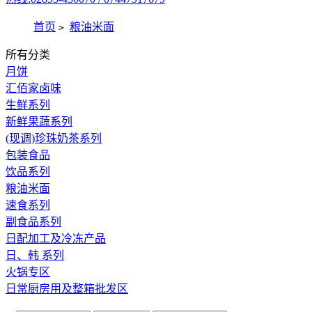
首页
粮油米面
>
所有分类
月饼
汇佰家卤味
生鲜系列
新鲜果蔬系列
(现调)珍珠奶茶系列
包装食品
饮品系列
粮油米面
速食系列
副食品系列
日配加工及冷冻产品
日、韩 系列
火锅专区
日常厨房用及整箱批发区