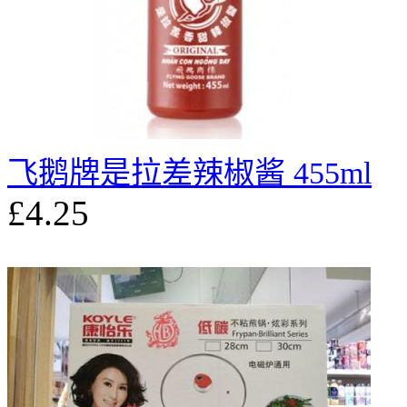
飞鹅牌是拉差辣椒酱 455ml
£4.25