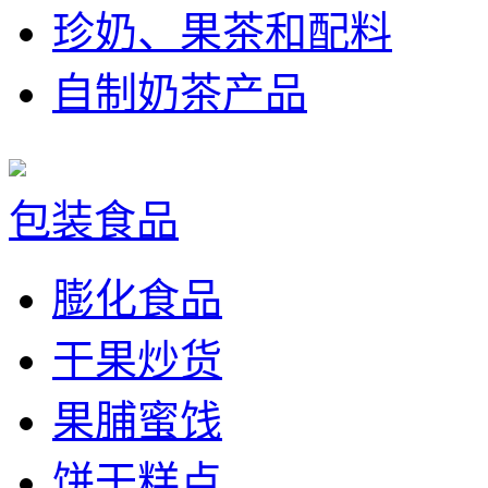
珍奶、果茶和配料
自制奶茶产品
包装食品
膨化食品
干果炒货
果脯蜜饯
饼干糕点