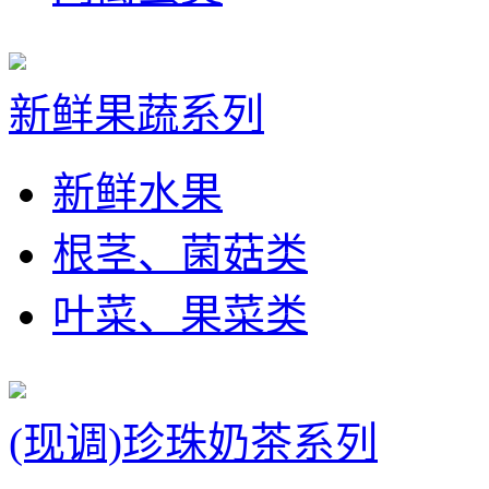
新鲜果蔬系列
新鲜水果
根茎、菌菇类
叶菜、果菜类
(现调)珍珠奶茶系列