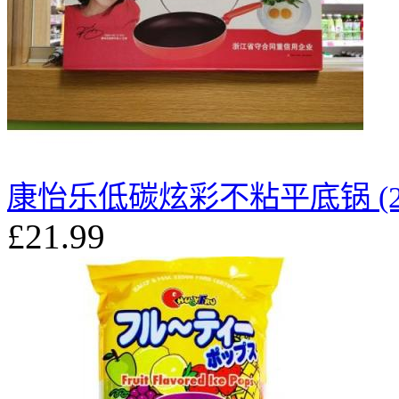
康怡乐低碳炫彩不粘平底锅 (28
£21.99