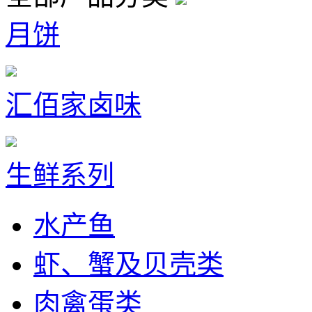
月饼
汇佰家卤味
生鲜系列
水产鱼
虾、蟹及贝壳类
肉禽蛋类