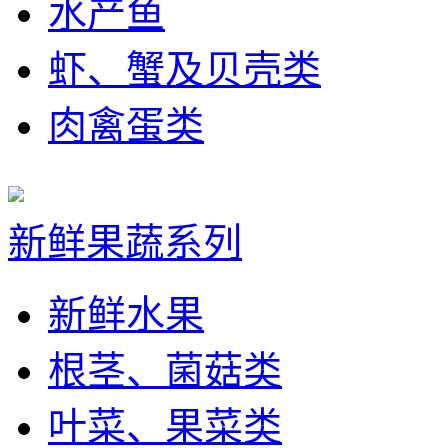
水产鱼
虾、蟹及贝壳类
肉禽蛋类
新鲜果蔬系列
新鲜水果
根茎、菌菇类
叶菜、果菜类