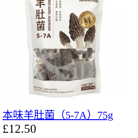
本味羊肚菌（5-7A）75g
£12.50