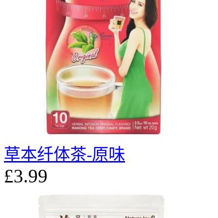
草本纤体茶-原味
£3.99