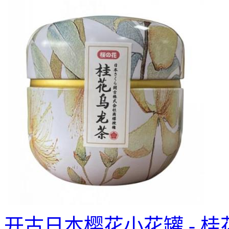
开古日本樱花小花罐 - 桂花