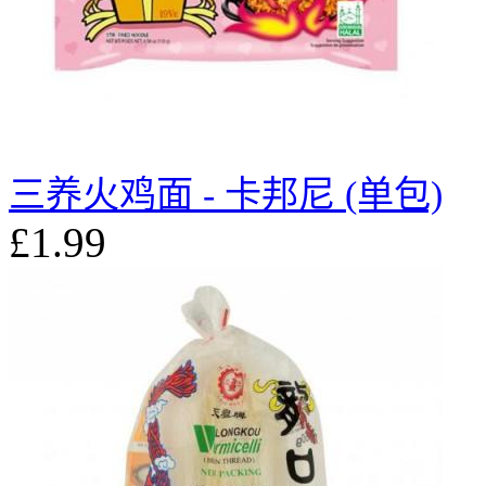
三养火鸡面 - 卡邦尼 (单包)
£1.99