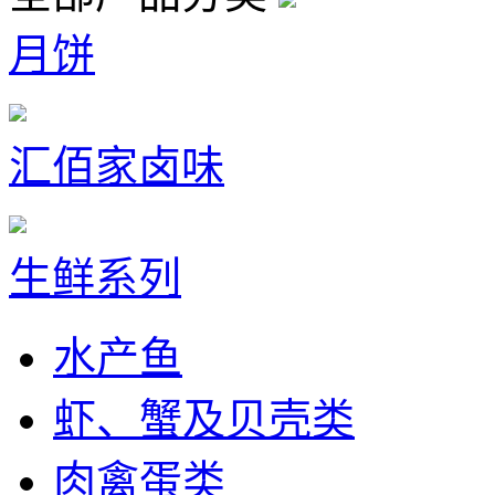
月饼
汇佰家卤味
生鲜系列
水产鱼
虾、蟹及贝壳类
肉禽蛋类