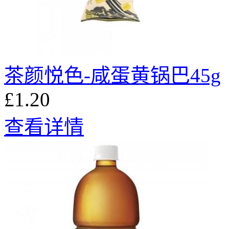
茶颜悦色-咸蛋黄锅巴45g
£1.20
查看详情