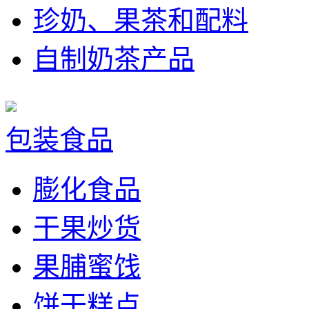
珍奶、果茶和配料
自制奶茶产品
包装食品
膨化食品
干果炒货
果脯蜜饯
饼干糕点