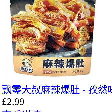
飘零大叔麻辣爆肚 - 孜然味
£2.99