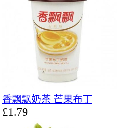
香飘飘奶茶 芒果布丁
£1.79