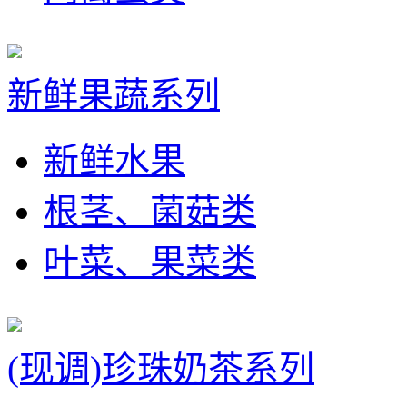
新鲜果蔬系列
新鲜水果
根茎、菌菇类
叶菜、果菜类
(现调)珍珠奶茶系列