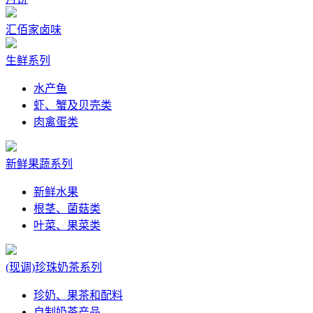
汇佰家卤味
生鲜系列
水产鱼
虾、蟹及贝壳类
肉禽蛋类
新鲜果蔬系列
新鲜水果
根茎、菌菇类
叶菜、果菜类
(现调)珍珠奶茶系列
珍奶、果茶和配料
自制奶茶产品