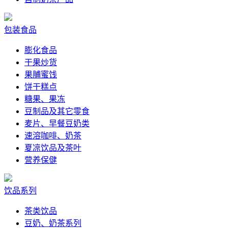
包装食品
膨化食品
干果炒货
果脯蜜饯
饼干糕点
糖果、果冻
豆制品及其它零食
麦片、早餐豆奶类
速溶咖啡、奶茶
夏凉饮品及茶叶
营养保健
饮品系列
茶类饮品
豆奶、奶茶系列