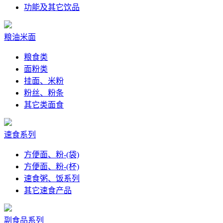
功能及其它饮品
粮油米面
粮食类
面粉类
挂面、米粉
粉丝、粉条
其它类面食
速食系列
方便面、粉-(袋)
方便面、粉-(杯)
速食粥、饭系列
其它速食产品
副食品系列