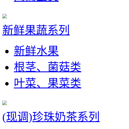
新鲜果蔬系列
新鲜水果
根茎、菌菇类
叶菜、果菜类
(现调)珍珠奶茶系列