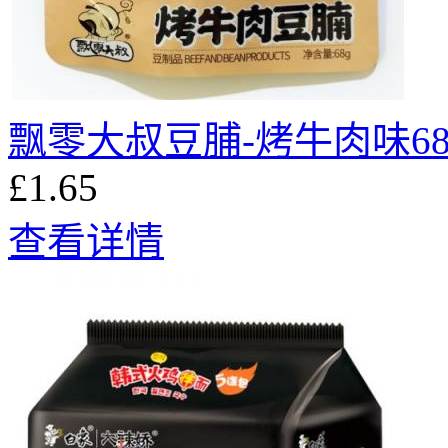
飘零大叔豆脯-烤牛肉味68
£1.65
查看详情