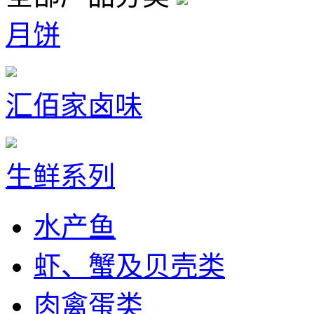
月饼
汇佰家卤味
生鲜系列
水产鱼
虾、蟹及贝壳类
肉禽蛋类