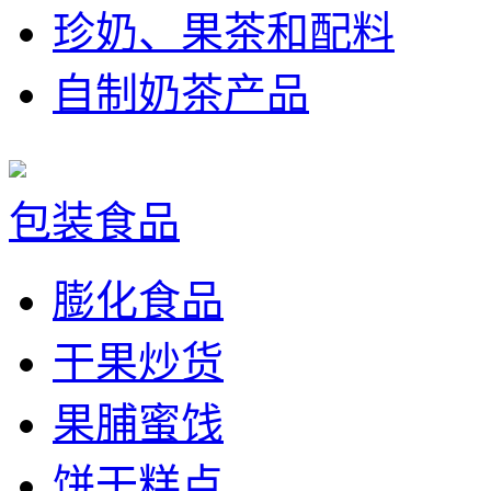
珍奶、果茶和配料
自制奶茶产品
包装食品
膨化食品
干果炒货
果脯蜜饯
饼干糕点