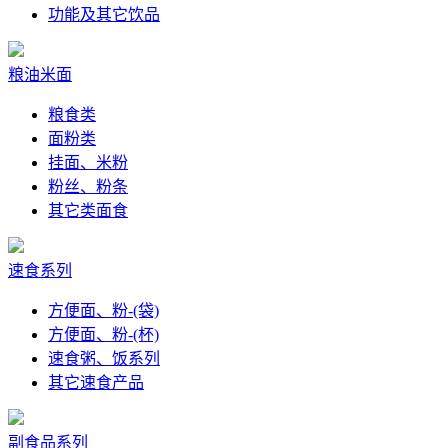
功能及其它饮品
粮油米面
粮食类
面粉类
挂面、米粉
粉丝、粉条
其它类面食
速食系列
方便面、粉-(袋)
方便面、粉-(杯)
速食粥、饭系列
其它速食产品
副食品系列