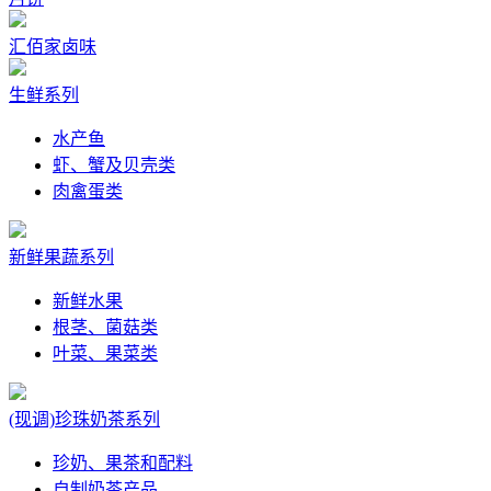
汇佰家卤味
生鲜系列
水产鱼
虾、蟹及贝壳类
肉禽蛋类
新鲜果蔬系列
新鲜水果
根茎、菌菇类
叶菜、果菜类
(现调)珍珠奶茶系列
珍奶、果茶和配料
自制奶茶产品