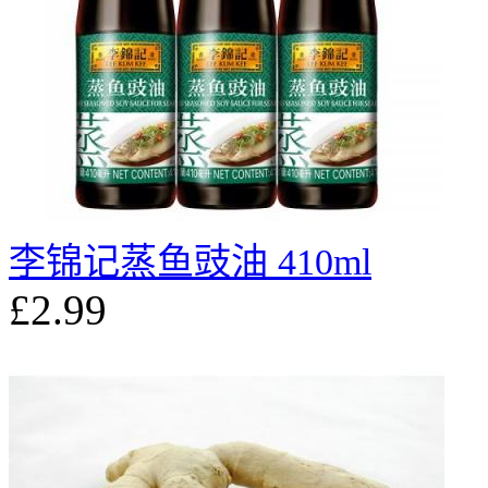
李锦记蒸鱼豉油 410ml
£2.99