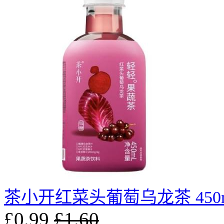
茶小开红菜头葡萄乌龙茶 450
£0.99
£1.60