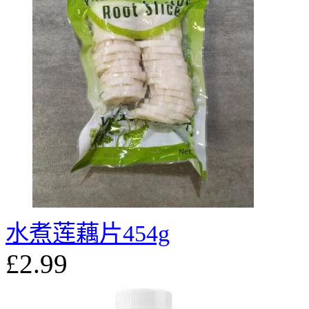
水煮莲藕片454g
£2.99