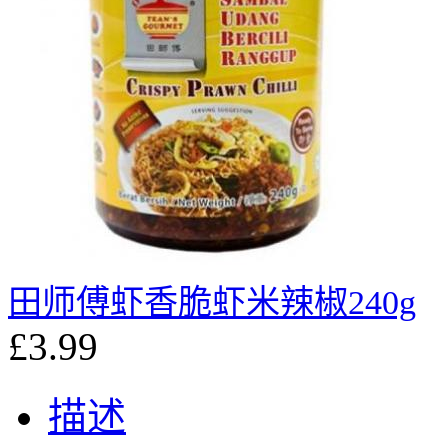
田师傅虾香脆虾米辣椒240g
£3.99
描述