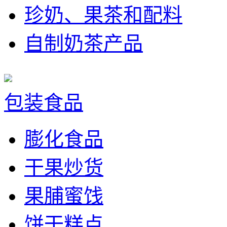
珍奶、果茶和配料
自制奶茶产品
包装食品
膨化食品
干果炒货
果脯蜜饯
饼干糕点