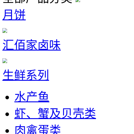
月饼
汇佰家卤味
生鲜系列
水产鱼
虾、蟹及贝壳类
肉禽蛋类