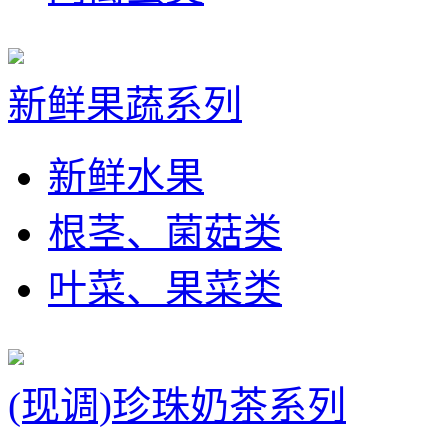
新鲜果蔬系列
新鲜水果
根茎、菌菇类
叶菜、果菜类
(现调)珍珠奶茶系列