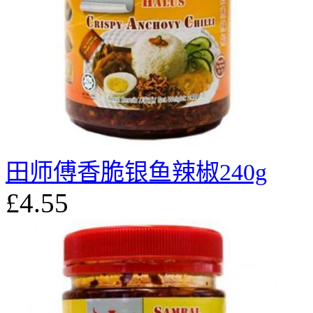
田师傅香脆银鱼辣椒240g
£4.55