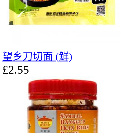
望乡刀切面 (鲜)
£2.55