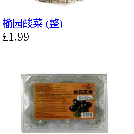
榆园酸菜 (整)
£1.99