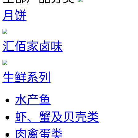
月饼
汇佰家卤味
生鲜系列
水产鱼
虾、蟹及贝壳类
肉禽蛋类