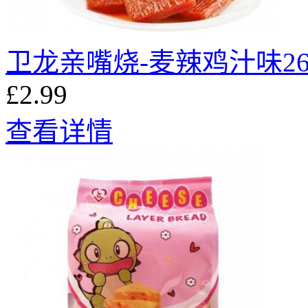
卫龙亲嘴烧-麦辣鸡汁味26
£2.99
查看详情