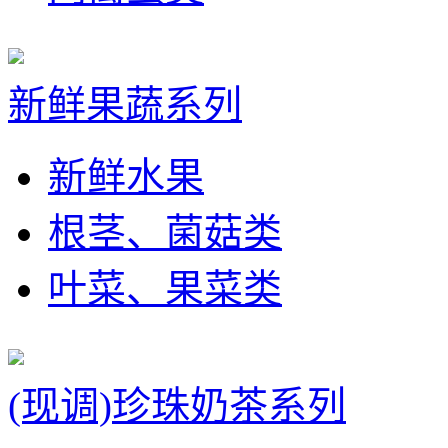
新鲜果蔬系列
新鲜水果
根茎、菌菇类
叶菜、果菜类
(现调)珍珠奶茶系列