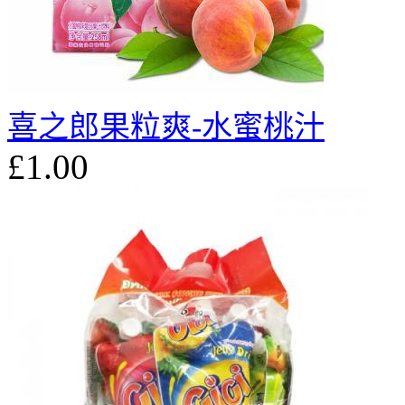
喜之郎果粒爽-水蜜桃汁
£1.00