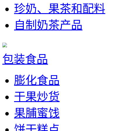
珍奶、果茶和配料
自制奶茶产品
包装食品
膨化食品
干果炒货
果脯蜜饯
饼干糕点