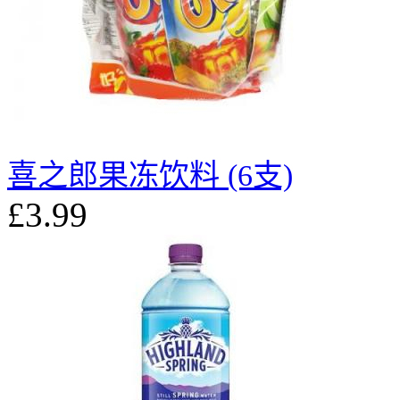
喜之郎果冻饮料 (6支)
£3.99