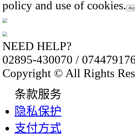
policy and use of cookies.
Acc
NEED HELP?
02895-430070 / 07447917
Copyright © All Rights Res
条款服务
隐私保护
支付方式