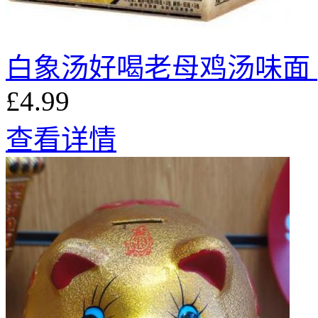
白象汤好喝老母鸡汤味面 (
£4.99
查看详情