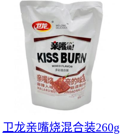
卫龙亲嘴烧混合装260g