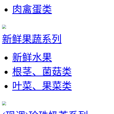
肉禽蛋类
新鲜果蔬系列
新鲜水果
根茎、菌菇类
叶菜、果菜类