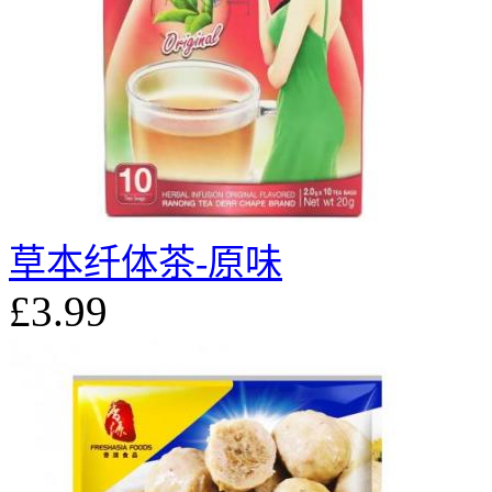
草本纤体茶-原味
£3.99