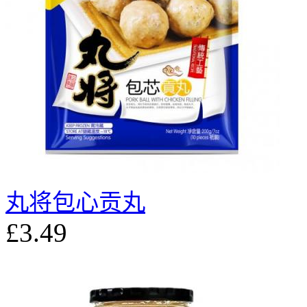
丸将包心贡丸
£3.49