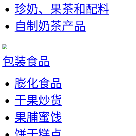
珍奶、果茶和配料
自制奶茶产品
包装食品
膨化食品
干果炒货
果脯蜜饯
饼干糕点