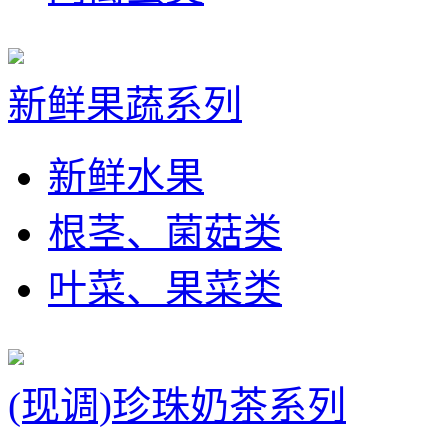
新鲜果蔬系列
新鲜水果
根茎、菌菇类
叶菜、果菜类
(现调)珍珠奶茶系列