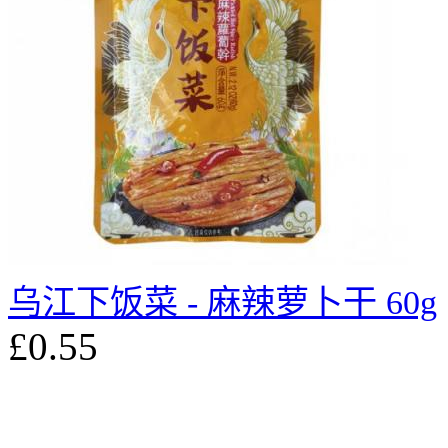
乌江下饭菜 - 麻辣萝卜干 60g
£0.55