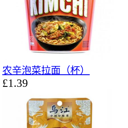
农辛泡菜拉面（杯）
£1.39