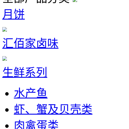
月饼
汇佰家卤味
生鲜系列
水产鱼
虾、蟹及贝壳类
肉禽蛋类