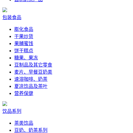
包装食品
膨化食品
干果炒货
果脯蜜饯
饼干糕点
糖果、果冻
豆制品及其它零食
麦片、早餐豆奶类
速溶咖啡、奶茶
夏凉饮品及茶叶
营养保健
饮品系列
茶类饮品
豆奶、奶茶系列