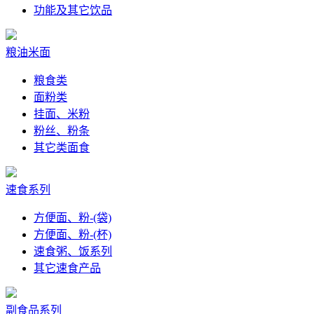
功能及其它饮品
粮油米面
粮食类
面粉类
挂面、米粉
粉丝、粉条
其它类面食
速食系列
方便面、粉-(袋)
方便面、粉-(杯)
速食粥、饭系列
其它速食产品
副食品系列