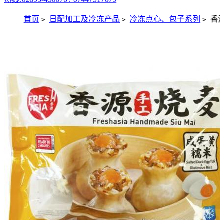
首页
日配加工及冷冻产品
冷冻点心、包子系列
香
>
>
>