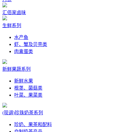
汇佰家卤味
生鲜系列
水产鱼
虾、蟹及贝壳类
肉禽蛋类
新鲜果蔬系列
新鲜水果
根茎、菌菇类
叶菜、果菜类
(现调)珍珠奶茶系列
珍奶、果茶和配料
自制奶茶产品