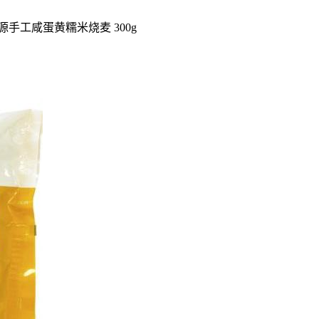
源手工咸蛋黄糯米烧麦 300g