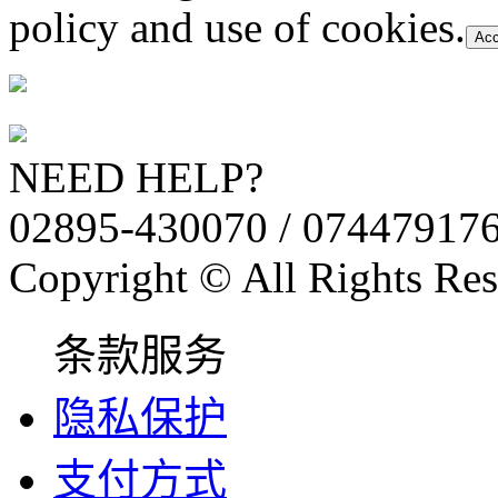
policy and use of cookies.
Acc
NEED HELP?
02895-430070 / 07447917
Copyright © All Rights Res
条款服务
隐私保护
支付方式