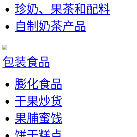
珍奶、果茶和配料
自制奶茶产品
包装食品
膨化食品
干果炒货
果脯蜜饯
饼干糕点