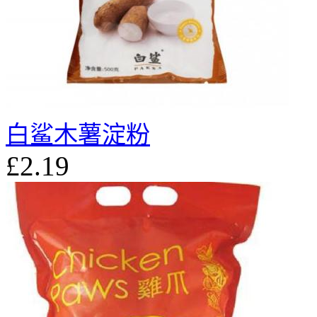
白鲨木薯淀粉
£2.19