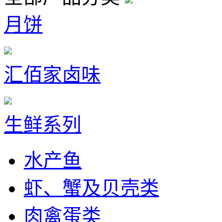
月饼
汇佰家卤味
生鲜系列
水产鱼
虾、蟹及贝壳类
肉禽蛋类