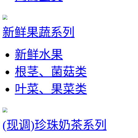
新鲜果蔬系列
新鲜水果
根茎、菌菇类
叶菜、果菜类
(现调)珍珠奶茶系列