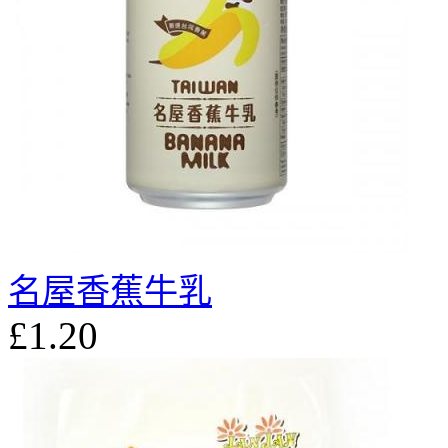
名屋香蕉牛乳
£1.20