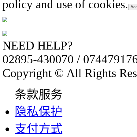
policy and use of cookies.
Acc
NEED HELP?
02895-430070 / 07447917
Copyright © All Rights Res
条款服务
隐私保护
支付方式