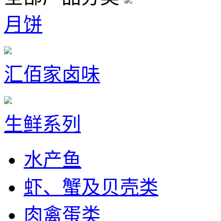
月饼
汇佰家卤味
生鲜系列
水产鱼
虾、蟹及贝壳类
肉禽蛋类