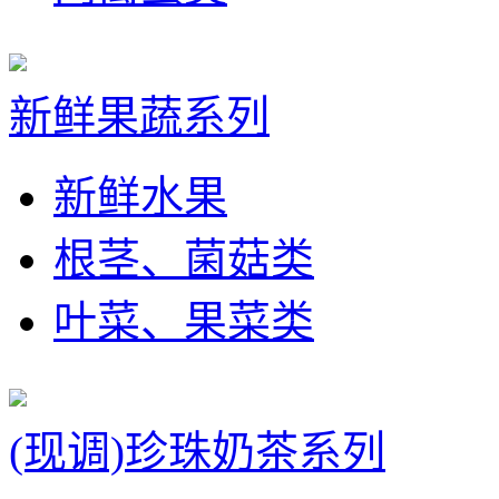
新鲜果蔬系列
新鲜水果
根茎、菌菇类
叶菜、果菜类
(现调)珍珠奶茶系列