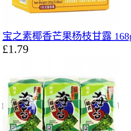
宝之素椰香芒果杨枝甘露 168
£1.79