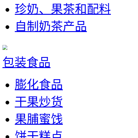
珍奶、果茶和配料
自制奶茶产品
包装食品
膨化食品
干果炒货
果脯蜜饯
饼干糕点