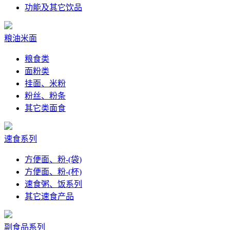
功能及其它饮品
粮油米面
粮食类
面粉类
挂面、米粉
粉丝、粉条
其它类面食
速食系列
方便面、粉-(袋)
方便面、粉-(杯)
速食粥、饭系列
其它速食产品
副食品系列