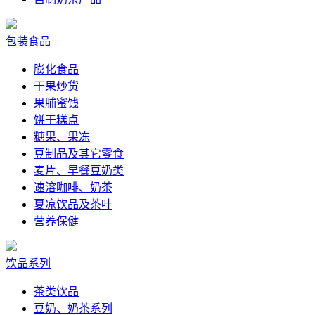
包装食品
膨化食品
干果炒货
果脯蜜饯
饼干糕点
糖果、果冻
豆制品及其它零食
麦片、早餐豆奶类
速溶咖啡、奶茶
夏凉饮品及茶叶
营养保健
饮品系列
茶类饮品
豆奶、奶茶系列