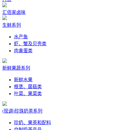
汇佰家卤味
生鲜系列
水产鱼
虾、蟹及贝壳类
肉禽蛋类
新鲜果蔬系列
新鲜水果
根茎、菌菇类
叶菜、果菜类
(现调)珍珠奶茶系列
珍奶、果茶和配料
自制奶茶产品