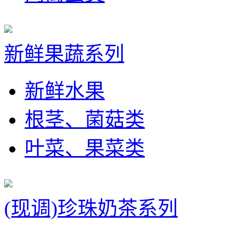
新鲜果蔬系列
新鲜水果
根茎、菌菇类
叶菜、果菜类
(现调)珍珠奶茶系列