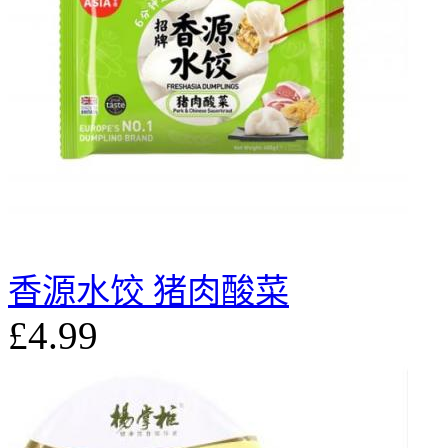
香源水饺 猪肉酸菜
£4.99