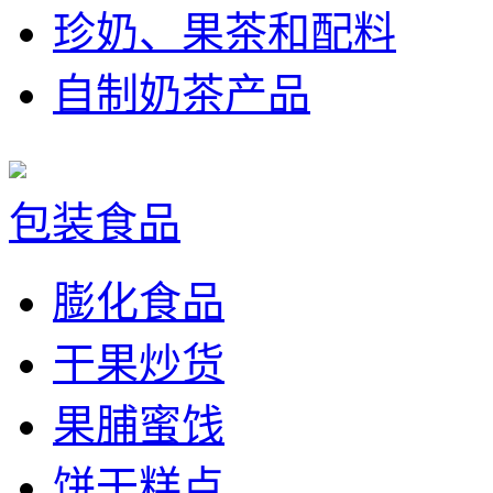
珍奶、果茶和配料
自制奶茶产品
包装食品
膨化食品
干果炒货
果脯蜜饯
饼干糕点