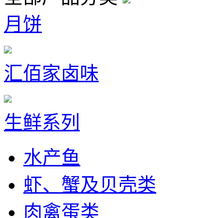
月饼
汇佰家卤味
生鲜系列
水产鱼
虾、蟹及贝壳类
肉禽蛋类