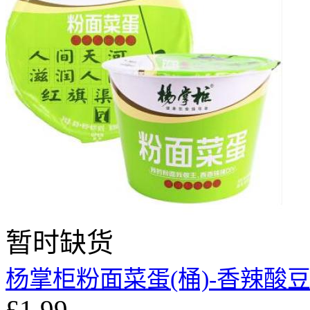
暂时缺货
杨掌柜粉面菜蛋(桶)-香辣酸豆角
£1.99