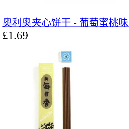
奥利奥夹心饼干 - 葡萄蜜桃味 
£1.69