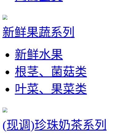
新鲜果蔬系列
新鲜水果
根茎、菌菇类
叶菜、果菜类
(现调)珍珠奶茶系列