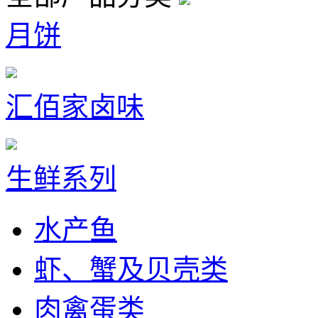
月饼
汇佰家卤味
生鲜系列
水产鱼
虾、蟹及贝壳类
肉禽蛋类