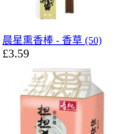
晨星熏香棒 - 香草 (50)
£3.59