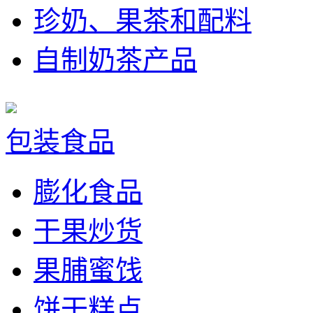
珍奶、果茶和配料
自制奶茶产品
包装食品
膨化食品
干果炒货
果脯蜜饯
饼干糕点