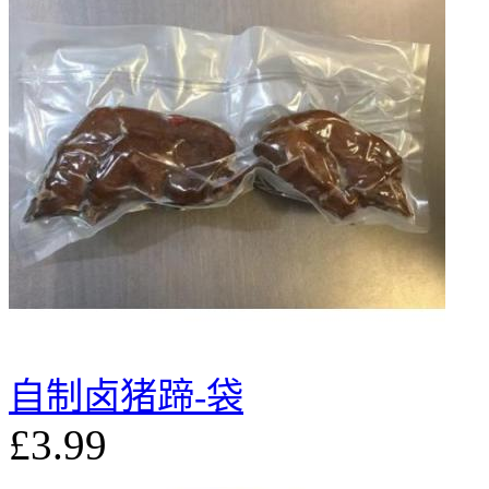
自制卤猪蹄-袋
£3.99