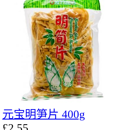
元宝明笋片 400g
£2.55