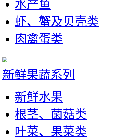
水产鱼
虾、蟹及贝壳类
肉禽蛋类
新鲜果蔬系列
新鲜水果
根茎、菌菇类
叶菜、果菜类