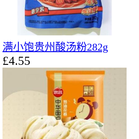
满小饱贵州酸汤粉282g
£4.55