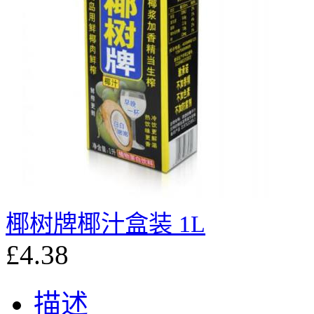
椰树牌椰汁盒装 1L
£4.38
描述