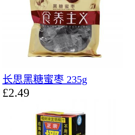
长思黑糖蜜枣 235g
£2.49