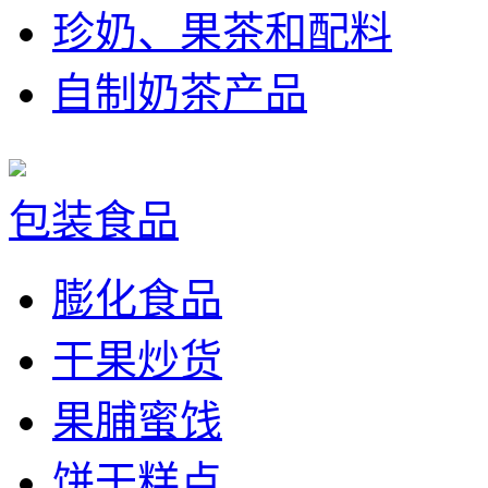
珍奶、果茶和配料
自制奶茶产品
包装食品
膨化食品
干果炒货
果脯蜜饯
饼干糕点