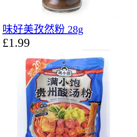
味好美孜然粉 28g
£1.99