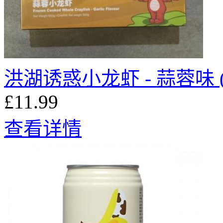
洪湖诱惑小龙虾 - 蒜蓉味 (整
£11.99
查看详情