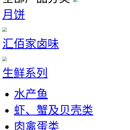
月饼
汇佰家卤味
生鲜系列
水产鱼
虾、蟹及贝壳类
肉禽蛋类