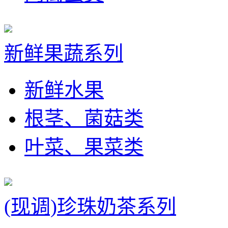
新鲜果蔬系列
新鲜水果
根茎、菌菇类
叶菜、果菜类
(现调)珍珠奶茶系列