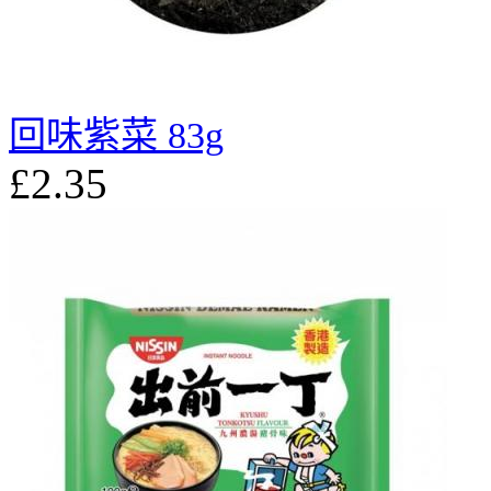
回味紫菜 83g
£2.35