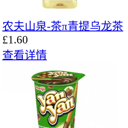
农夫山泉-茶π青提乌龙茶
£1.60
查看详情