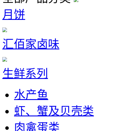
月饼
汇佰家卤味
生鲜系列
水产鱼
虾、蟹及贝壳类
肉禽蛋类