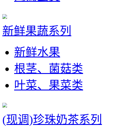
新鲜果蔬系列
新鲜水果
根茎、菌菇类
叶菜、果菜类
(现调)珍珠奶茶系列