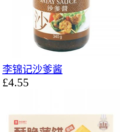
李锦记沙爹酱
£4.55