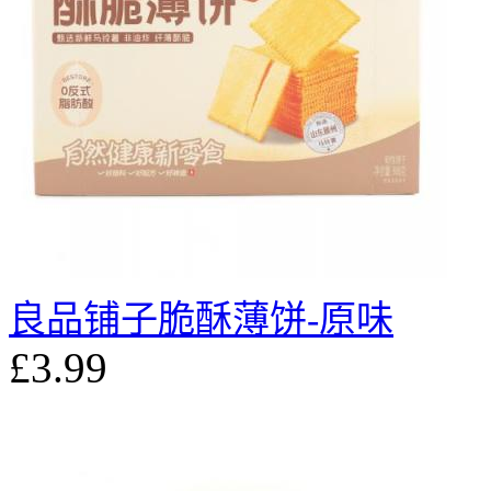
良品铺子脆酥薄饼-原味
£3.99