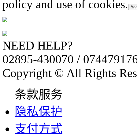
policy and use of cookies.
Acc
NEED HELP?
02895-430070 / 07447917
Copyright © All Rights Res
条款服务
隐私保护
支付方式