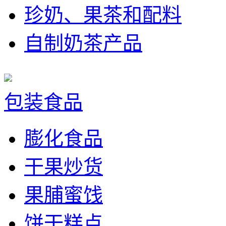
珍奶、果茶和配料
自制奶茶产品
包装食品
膨化食品
干果炒货
果脯蜜饯
饼干糕点