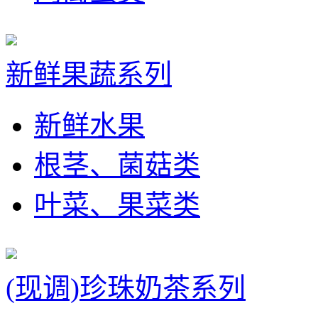
新鲜果蔬系列
新鲜水果
根茎、菌菇类
叶菜、果菜类
(现调)珍珠奶茶系列