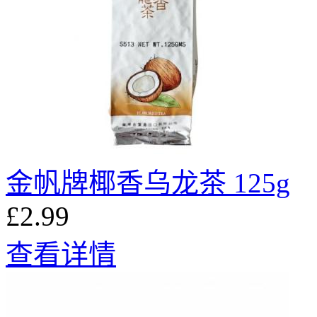
金帆牌椰香乌龙茶 125g
£2.99
查看详情