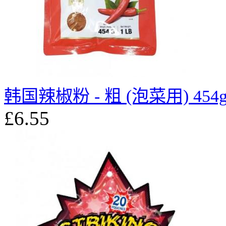
韩国辣椒粉 - 粗 (泡菜用) 454
£6.55