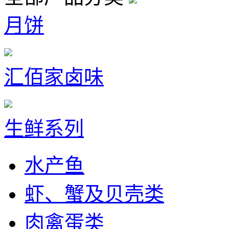
月饼
汇佰家卤味
生鲜系列
水产鱼
虾、蟹及贝壳类
肉禽蛋类