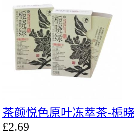
茶颜悦色原叶冻萃茶-栀晓
£2.69