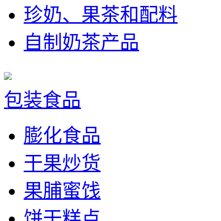
珍奶、果茶和配料
自制奶茶产品
包装食品
膨化食品
干果炒货
果脯蜜饯
饼干糕点