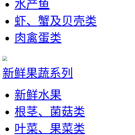
水产鱼
虾、蟹及贝壳类
肉禽蛋类
新鲜果蔬系列
新鲜水果
根茎、菌菇类
叶菜、果菜类