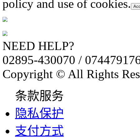
policy and use of cookies.
Acc
NEED HELP?
02895-430070 / 07447917
Copyright © All Rights Res
条款服务
隐私保护
支付方式