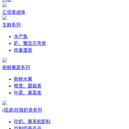
汇佰家卤味
生鲜系列
水产鱼
虾、蟹及贝壳类
肉禽蛋类
新鲜果蔬系列
新鲜水果
根茎、菌菇类
叶菜、果菜类
(现调)珍珠奶茶系列
珍奶、果茶和配料
自制奶茶产品