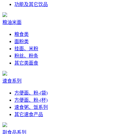
功能及其它饮品
粮油米面
粮食类
面粉类
挂面、米粉
粉丝、粉条
其它类面食
速食系列
方便面、粉-(袋)
方便面、粉-(杯)
速食粥、饭系列
其它速食产品
副食品系列