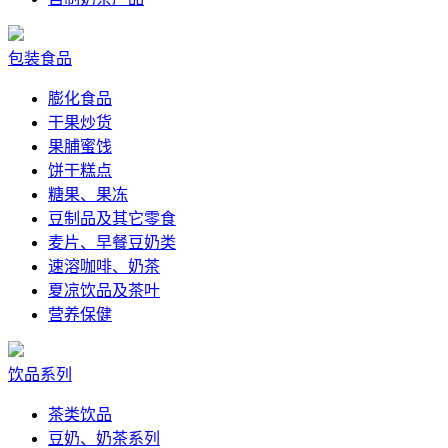
包装食品
膨化食品
干果炒货
果脯蜜饯
饼干糕点
糖果、果冻
豆制品及其它零食
麦片、早餐豆奶类
速溶咖啡、奶茶
夏凉饮品及茶叶
营养保健
饮品系列
茶类饮品
豆奶、奶茶系列