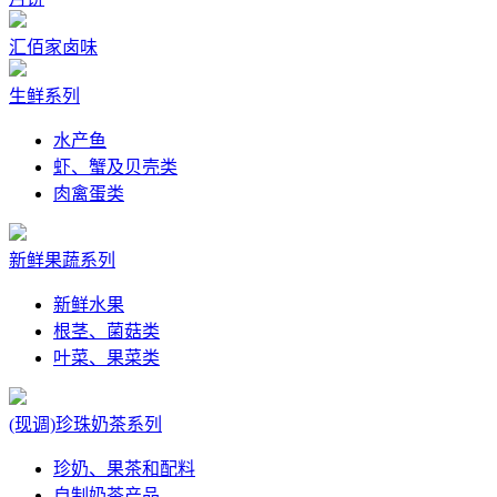
汇佰家卤味
生鲜系列
水产鱼
虾、蟹及贝壳类
肉禽蛋类
新鲜果蔬系列
新鲜水果
根茎、菌菇类
叶菜、果菜类
(现调)珍珠奶茶系列
珍奶、果茶和配料
自制奶茶产品