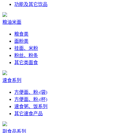
功能及其它饮品
粮油米面
粮食类
面粉类
挂面、米粉
粉丝、粉条
其它类面食
速食系列
方便面、粉-(袋)
方便面、粉-(杯)
速食粥、饭系列
其它速食产品
副食品系列