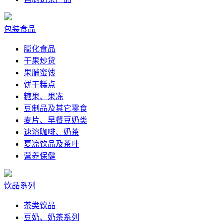
包装食品
膨化食品
干果炒货
果脯蜜饯
饼干糕点
糖果、果冻
豆制品及其它零食
麦片、早餐豆奶类
速溶咖啡、奶茶
夏凉饮品及茶叶
营养保健
饮品系列
茶类饮品
豆奶、奶茶系列