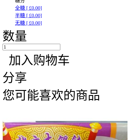
糖分
全糖 [ £0.00]
半糖 [ £0.00]
无糖 [ £0.00]
数量
加入购物车
分享
您可能喜欢的商品