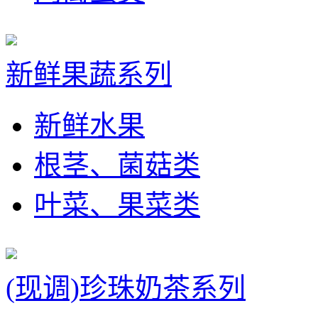
新鲜果蔬系列
新鲜水果
根茎、菌菇类
叶菜、果菜类
(现调)珍珠奶茶系列