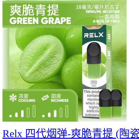
Relx 四代烟弹-爽脆青提 (陶瓷)