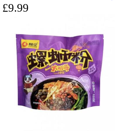
£9.99