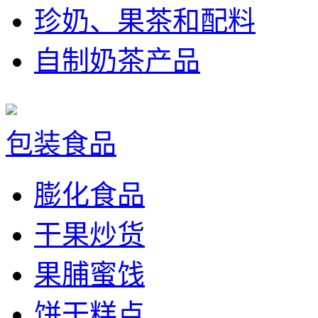
珍奶、果茶和配料
自制奶茶产品
包装食品
膨化食品
干果炒货
果脯蜜饯
饼干糕点