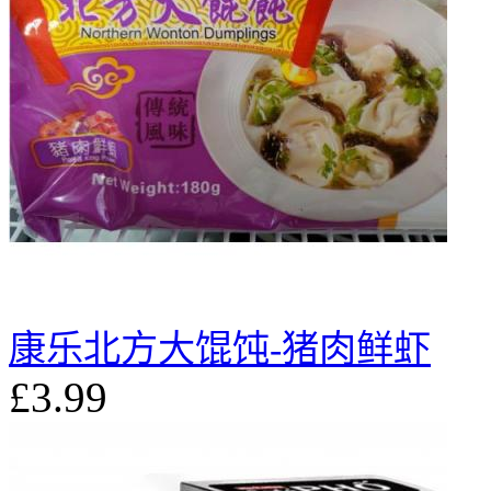
康乐北方大馄饨-猪肉鲜虾
£3.99