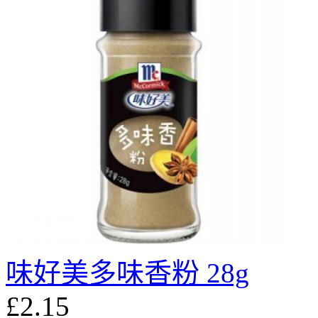
味好美多味香粉 28g
£2.15