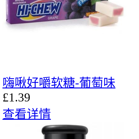
嗨啾好嚼软糖-葡萄味
£1.39
查看详情