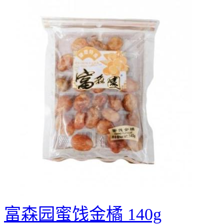
富森园蜜饯金橘 140g