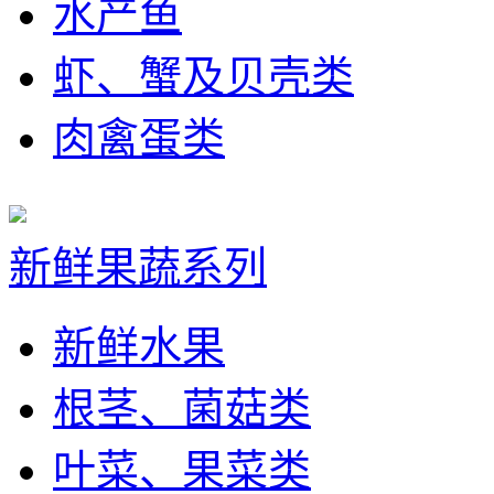
水产鱼
虾、蟹及贝壳类
肉禽蛋类
新鲜果蔬系列
新鲜水果
根茎、菌菇类
叶菜、果菜类