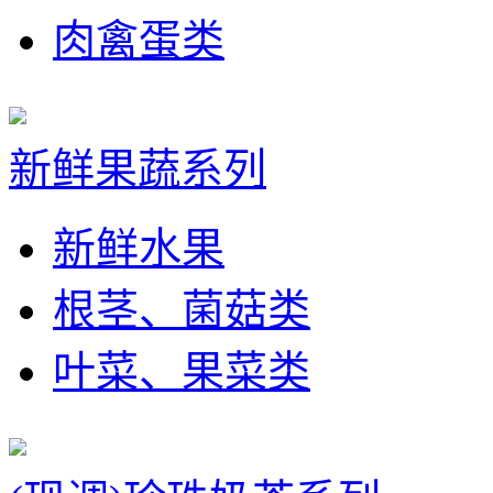
肉禽蛋类
新鲜果蔬系列
新鲜水果
根茎、菌菇类
叶菜、果菜类