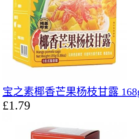
宝之素椰香芒果杨枝甘露 168
£1.79