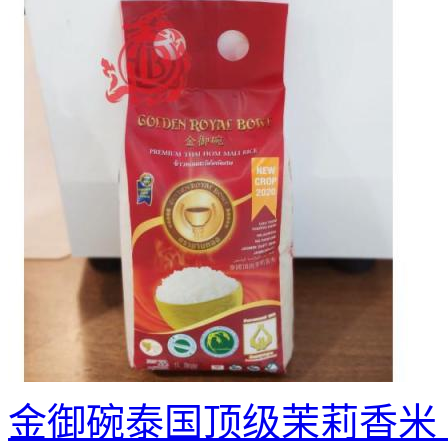
金御碗泰国顶级茉莉香米 1