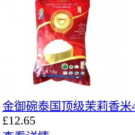
金御碗泰国顶级茉莉香米4.
£12.65