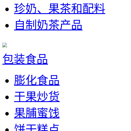
珍奶、果茶和配料
自制奶茶产品
包装食品
膨化食品
干果炒货
果脯蜜饯
饼干糕点