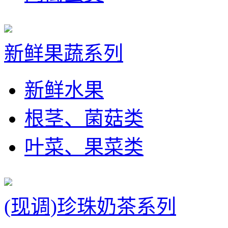
新鲜果蔬系列
新鲜水果
根茎、菌菇类
叶菜、果菜类
(现调)珍珠奶茶系列