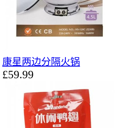
康星两边分隔火锅
£59.99