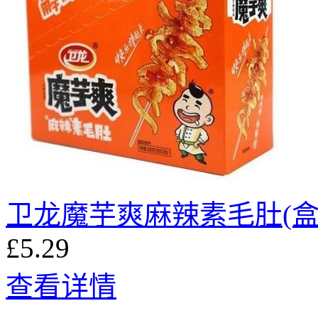
卫龙魔芋爽麻辣素毛肚(盒
£5.29
查看详情