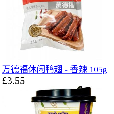
万德福休闲鸭翅 - 香辣 105g
£3.55