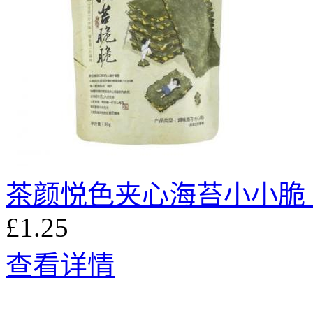
茶颜悦色夹心海苔小小脆 1
£1.25
查看详情