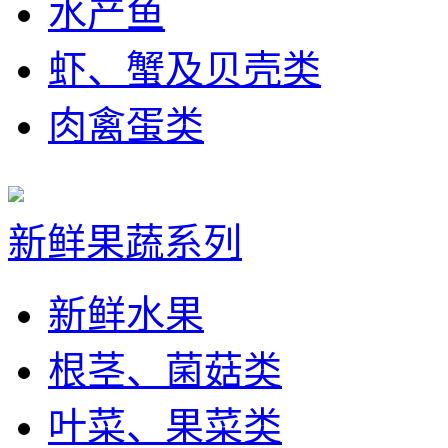
水产鱼
虾、蟹及贝壳类
肉禽蛋类
新鲜果蔬系列
新鲜水果
根茎、菌菇类
叶菜、果菜类