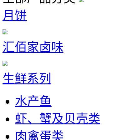
月饼
汇佰家卤味
生鲜系列
水产鱼
虾、蟹及贝壳类
肉禽蛋类