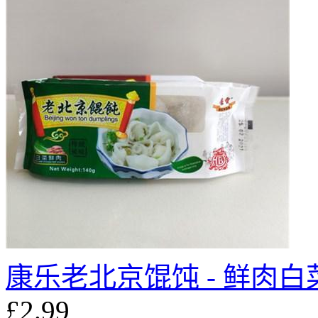
康乐老北京馄饨 - 鲜肉白
£2.99