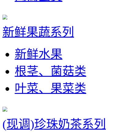
新鲜果蔬系列
新鲜水果
根茎、菌菇类
叶菜、果菜类
(现调)珍珠奶茶系列