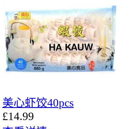
美心虾饺40pcs
£14.99