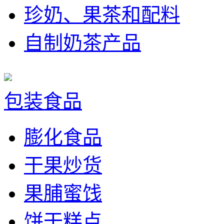
珍奶、果茶和配料
自制奶茶产品
包装食品
膨化食品
干果炒货
果脯蜜饯
饼干糕点