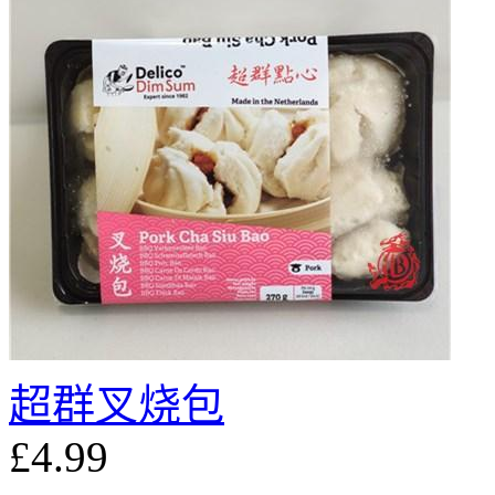
超群叉烧包
£4.99