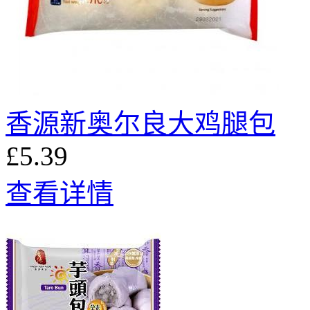
香源新奥尔良大鸡腿包
£5.39
查看详情