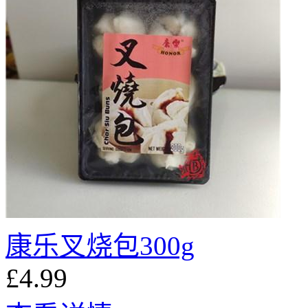
康乐叉烧包300g
£4.99