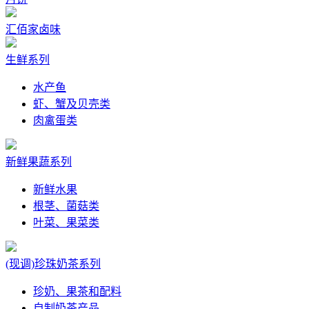
汇佰家卤味
生鲜系列
水产鱼
虾、蟹及贝壳类
肉禽蛋类
新鲜果蔬系列
新鲜水果
根茎、菌菇类
叶菜、果菜类
(现调)珍珠奶茶系列
珍奶、果茶和配料
自制奶茶产品