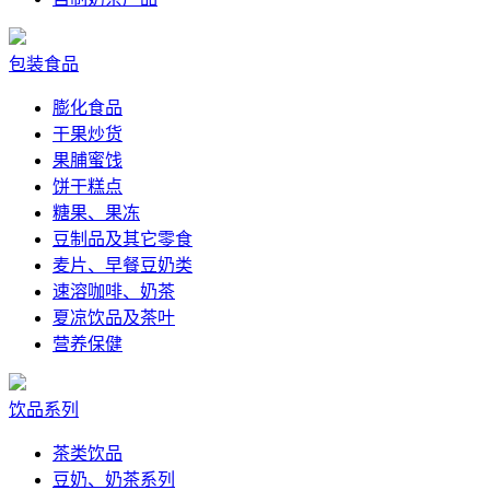
包装食品
膨化食品
干果炒货
果脯蜜饯
饼干糕点
糖果、果冻
豆制品及其它零食
麦片、早餐豆奶类
速溶咖啡、奶茶
夏凉饮品及茶叶
营养保健
饮品系列
茶类饮品
豆奶、奶茶系列