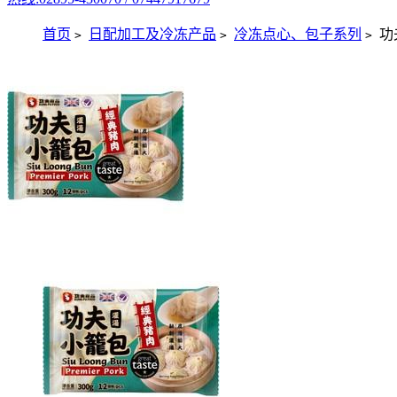
首页
日配加工及冷冻产品
冷冻点心、包子系列
功
>
>
>