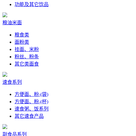
功能及其它饮品
粮油米面
粮食类
面粉类
挂面、米粉
粉丝、粉条
其它类面食
速食系列
方便面、粉-(袋)
方便面、粉-(杯)
速食粥、饭系列
其它速食产品
副食品系列