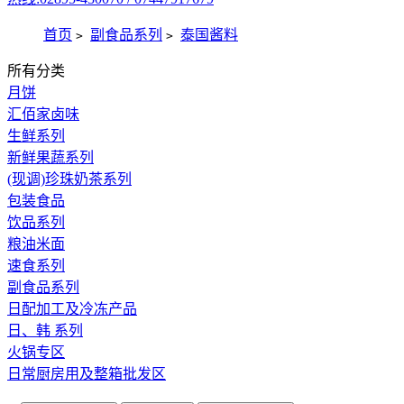
首页
副食品系列
泰国酱料
>
>
所有分类
月饼
汇佰家卤味
生鲜系列
新鲜果蔬系列
(现调)珍珠奶茶系列
包装食品
饮品系列
粮油米面
速食系列
副食品系列
日配加工及冷冻产品
日、韩 系列
火锅专区
日常厨房用及整箱批发区