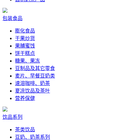
包装食品
膨化食品
干果炒货
果脯蜜饯
饼干糕点
糖果、果冻
豆制品及其它零食
麦片、早餐豆奶类
速溶咖啡、奶茶
夏凉饮品及茶叶
营养保健
饮品系列
茶类饮品
豆奶、奶茶系列