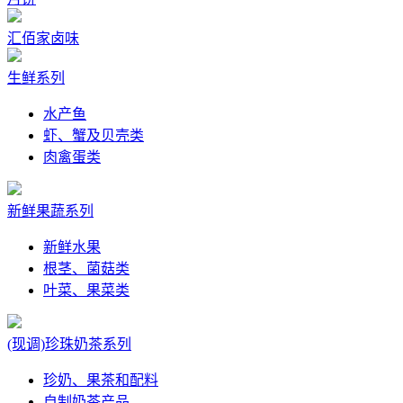
汇佰家卤味
生鲜系列
水产鱼
虾、蟹及贝壳类
肉禽蛋类
新鲜果蔬系列
新鲜水果
根茎、菌菇类
叶菜、果菜类
(现调)珍珠奶茶系列
珍奶、果茶和配料
自制奶茶产品