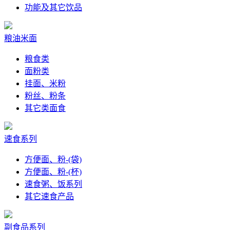
功能及其它饮品
粮油米面
粮食类
面粉类
挂面、米粉
粉丝、粉条
其它类面食
速食系列
方便面、粉-(袋)
方便面、粉-(杯)
速食粥、饭系列
其它速食产品
副食品系列