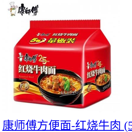
康师傅方便面-红烧牛肉 (5