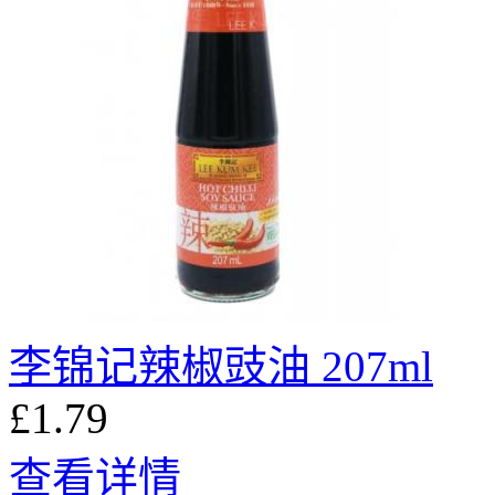
李锦记辣椒豉油 207ml
£1.79
查看详情