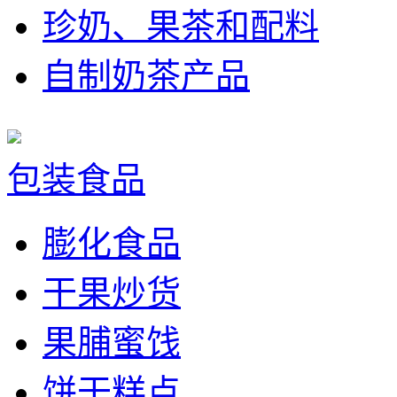
珍奶、果茶和配料
自制奶茶产品
包装食品
膨化食品
干果炒货
果脯蜜饯
饼干糕点