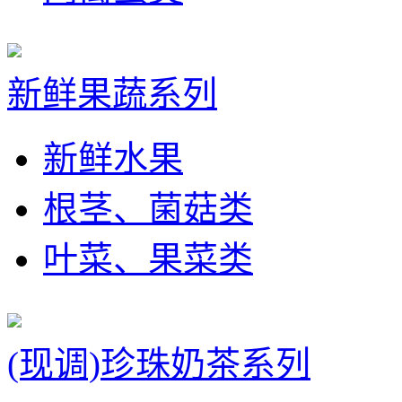
新鲜果蔬系列
新鲜水果
根茎、菌菇类
叶菜、果菜类
(现调)珍珠奶茶系列