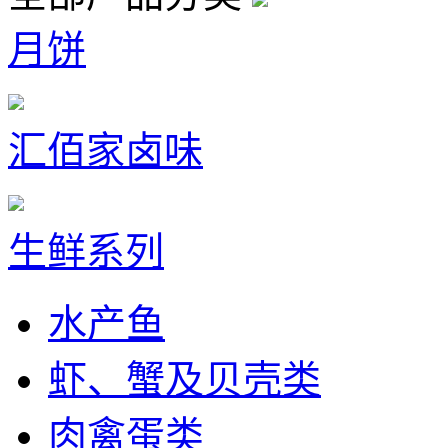
月饼
汇佰家卤味
生鲜系列
水产鱼
虾、蟹及贝壳类
肉禽蛋类