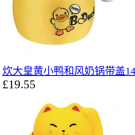
炊大皇黄小鸭和风奶锅带盖14
£19.55