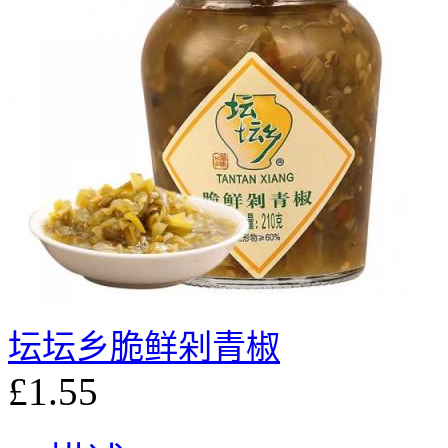
坛坛乡脆鲜剁青椒
£1.55