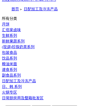
首页
日配加工及冷冻产品
>
所有分类
月饼
汇佰家卤味
生鲜系列
新鲜果蔬系列
(现调)珍珠奶茶系列
包装食品
饮品系列
粮油米面
速食系列
副食品系列
日配加工及冷冻产品
日、韩 系列
火锅专区
日常厨房用及整箱批发区