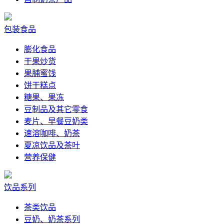
包装食品
膨化食品
干果炒货
果脯蜜饯
饼干糕点
糖果、果冻
豆制品及其它零食
麦片、早餐豆奶类
速溶咖啡、奶茶
夏凉饮品及茶叶
营养保健
饮品系列
茶类饮品
豆奶、奶茶系列