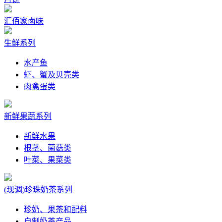
汇佰家卤味
生鲜系列
水产鱼
虾、蟹及贝壳类
肉禽蛋类
新鲜果蔬系列
新鲜水果
根茎、菌菇类
叶菜、果菜类
(现调)珍珠奶茶系列
珍奶、果茶和配料
自制奶茶产品