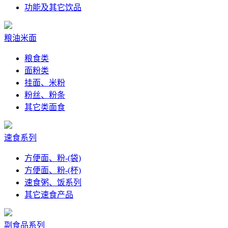
功能及其它饮品
粮油米面
粮食类
面粉类
挂面、米粉
粉丝、粉条
其它类面食
速食系列
方便面、粉-(袋)
方便面、粉-(杯)
速食粥、饭系列
其它速食产品
副食品系列