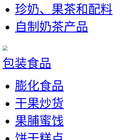
珍奶、果茶和配料
自制奶茶产品
包装食品
膨化食品
干果炒货
果脯蜜饯
饼干糕点