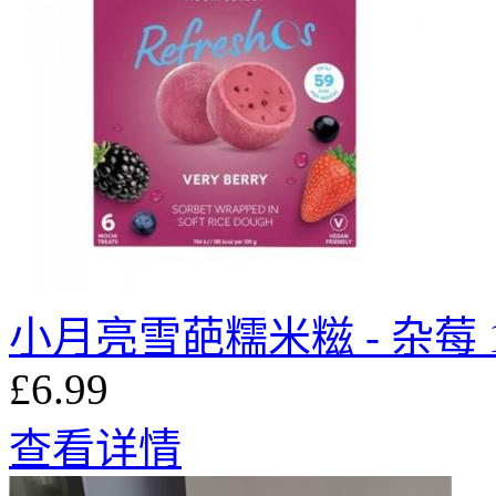
小月亮雪葩糯米糍 - 杂莓 1
£6.99
查看详情