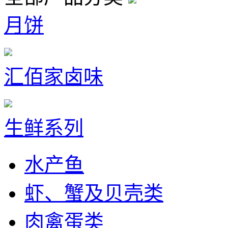
月饼
汇佰家卤味
生鲜系列
水产鱼
虾、蟹及贝壳类
肉禽蛋类