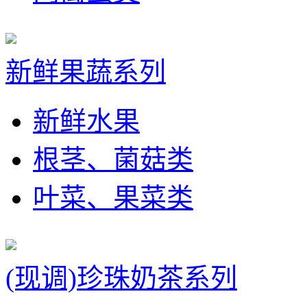
新鲜果蔬系列
新鲜水果
根茎、菌菇类
叶菜、果菜类
(现调)珍珠奶茶系列