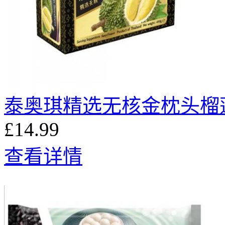
泰奥琪精选无核金枕头榴莲肉
£14.99
查看详情