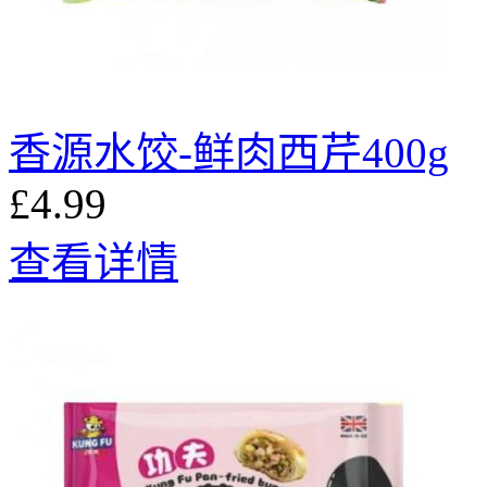
香源水饺-鲜肉西芹400g
£4.99
查看详情