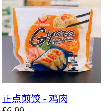
正点煎饺 - 鸡肉
£6.99