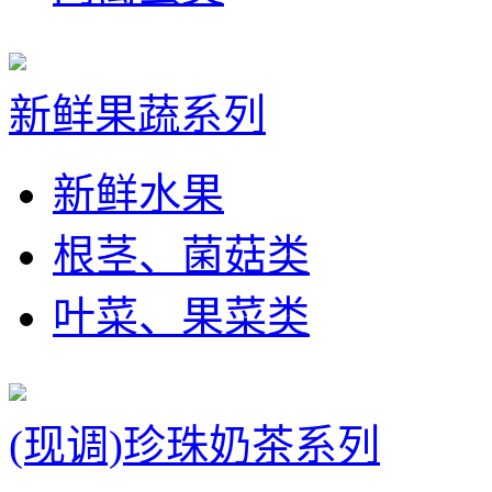
新鲜果蔬系列
新鲜水果
根茎、菌菇类
叶菜、果菜类
(现调)珍珠奶茶系列