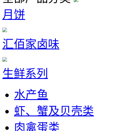
月饼
汇佰家卤味
生鲜系列
水产鱼
虾、蟹及贝壳类
肉禽蛋类