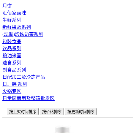
月饼
汇佰家卤味
生鲜系列
新鲜果蔬系列
(现调)珍珠奶茶系列
包装食品
饮品系列
粮油米面
速食系列
副食品系列
日配加工及冷冻产品
日、韩 系列
火锅专区
日常厨房用及整箱批发区
按上架时间排序
按价格排序
按更新时间排序