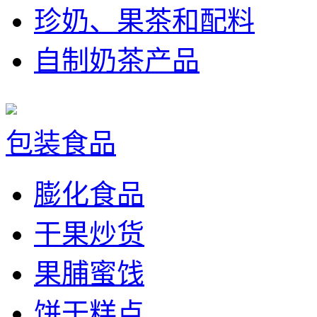
珍奶、果茶和配料
自制奶茶产品
包装食品
膨化食品
干果炒货
果脯蜜饯
饼干糕点