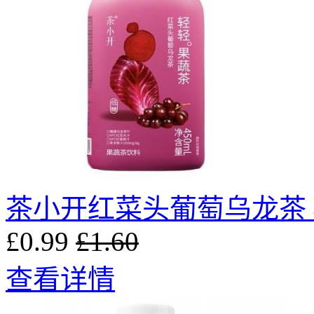
茶小开红菜头葡萄乌龙茶 4
£0.99
£1.60
查看详情