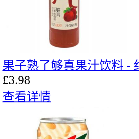
果子熟了够真果汁饮料 - 红
£3.98
查看详情