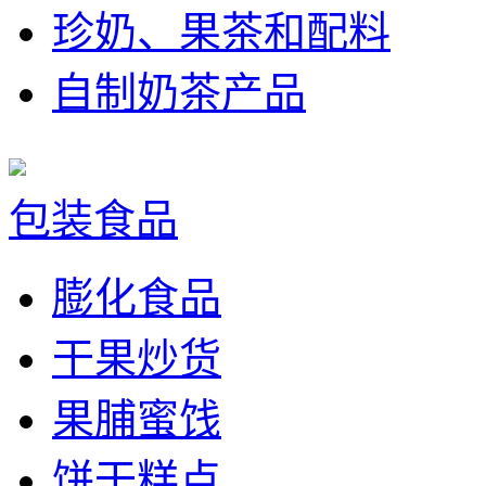
珍奶、果茶和配料
自制奶茶产品
包装食品
膨化食品
干果炒货
果脯蜜饯
饼干糕点