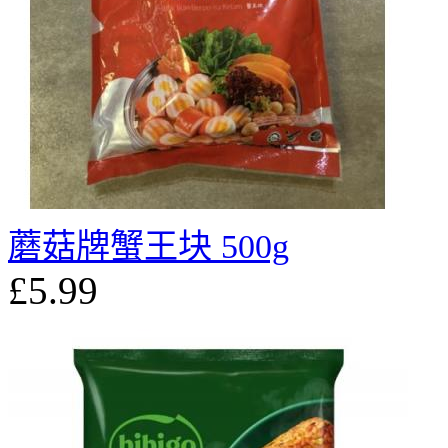
蘑菇牌蟹王块 500g
£5.99