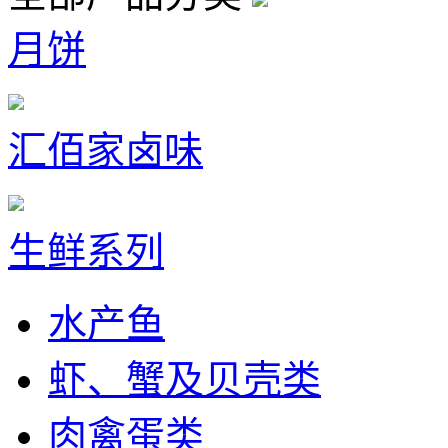
月饼
汇佰家卤味
生鲜系列
水产鱼
虾、蟹及贝壳类
肉禽蛋类