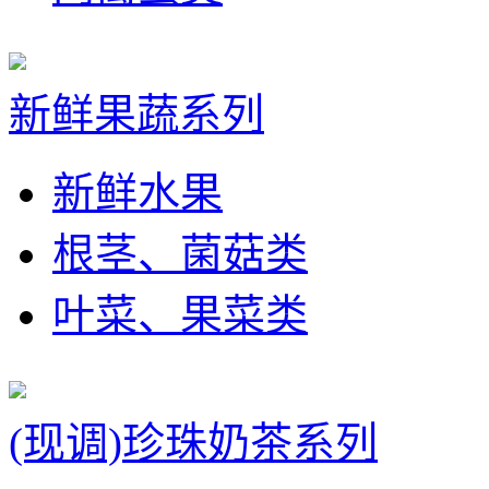
新鲜果蔬系列
新鲜水果
根茎、菌菇类
叶菜、果菜类
(现调)珍珠奶茶系列