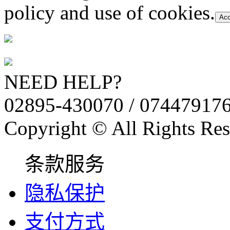
policy and use of cookies.
Acc
NEED HELP?
02895-430070 / 07447917
Copyright © All Rights Res
条款服务
隐私保护
支付方式