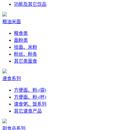
功能及其它饮品
粮油米面
粮食类
面粉类
挂面、米粉
粉丝、粉条
其它类面食
速食系列
方便面、粉-(袋)
方便面、粉-(杯)
速食粥、饭系列
其它速食产品
副食品系列