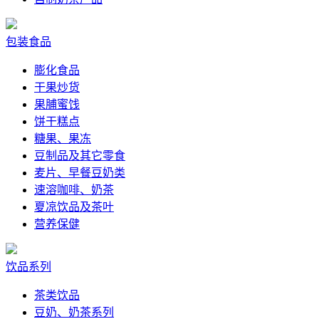
包装食品
膨化食品
干果炒货
果脯蜜饯
饼干糕点
糖果、果冻
豆制品及其它零食
麦片、早餐豆奶类
速溶咖啡、奶茶
夏凉饮品及茶叶
营养保健
饮品系列
茶类饮品
豆奶、奶茶系列