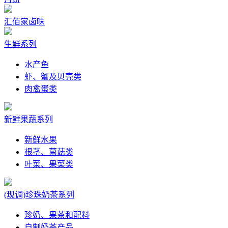
汇佰家卤味
生鲜系列
水产鱼
虾、蟹及贝壳类
肉禽蛋类
新鲜果蔬系列
新鲜水果
根茎、菌菇类
叶菜、果菜类
(现调)珍珠奶茶系列
珍奶、果茶和配料
自制奶茶产品