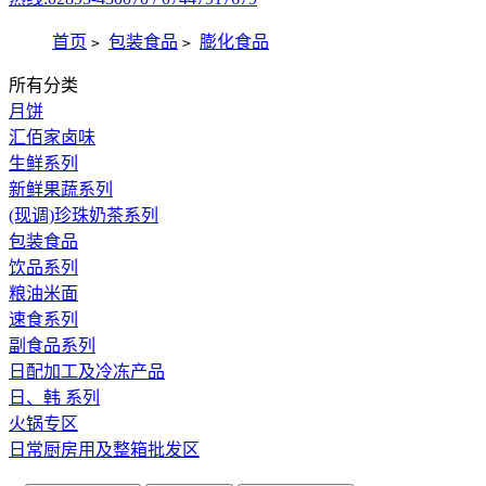
首页
包装食品
膨化食品
>
>
所有分类
月饼
汇佰家卤味
生鲜系列
新鲜果蔬系列
(现调)珍珠奶茶系列
包装食品
饮品系列
粮油米面
速食系列
副食品系列
日配加工及冷冻产品
日、韩 系列
火锅专区
日常厨房用及整箱批发区