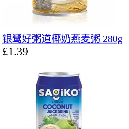
银鹭好粥道椰奶燕麦粥 280g
£1.39