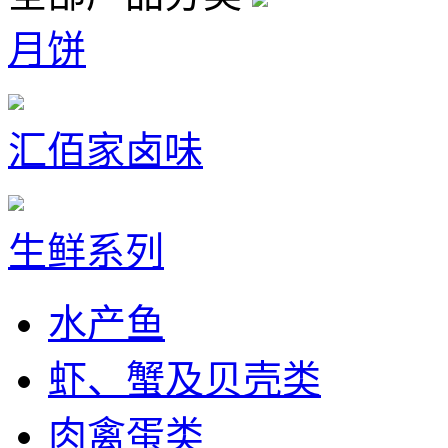
月饼
汇佰家卤味
生鲜系列
水产鱼
虾、蟹及贝壳类
肉禽蛋类