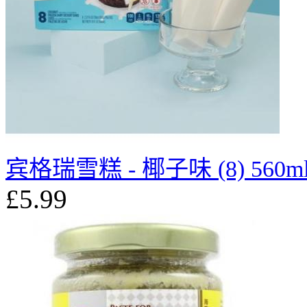
宾格瑞雪糕 - 椰子味 (8) 560m
£5.99