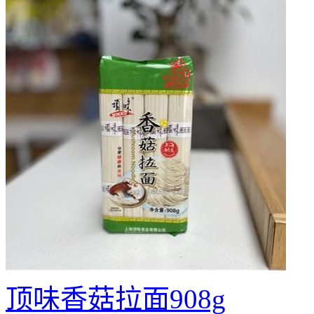
顶味香菇拉面908g