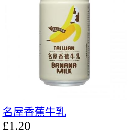
名屋香蕉牛乳
£1.20