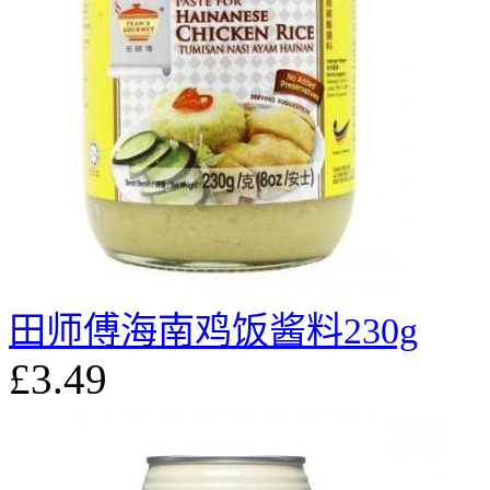
田师傅海南鸡饭酱料230g
£3.49