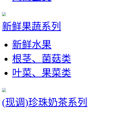
新鲜果蔬系列
新鲜水果
根茎、菌菇类
叶菜、果菜类
(现调)珍珠奶茶系列