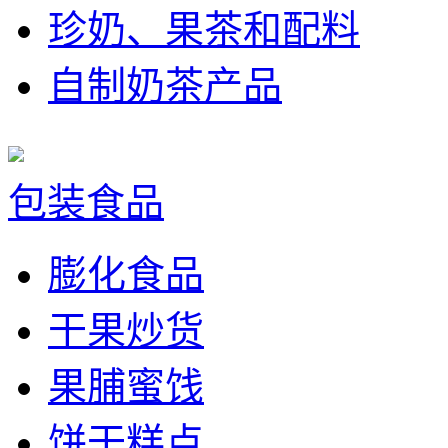
珍奶、果茶和配料
自制奶茶产品
包装食品
膨化食品
干果炒货
果脯蜜饯
饼干糕点