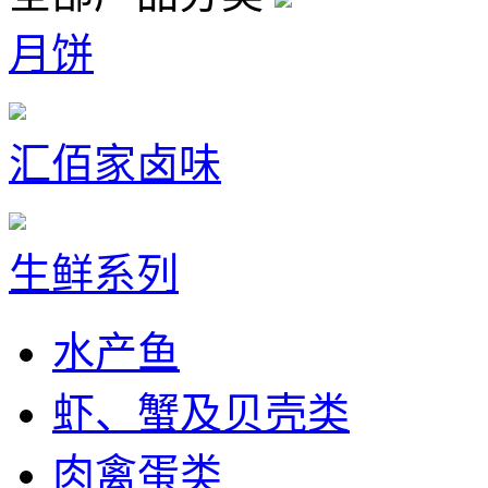
月饼
汇佰家卤味
生鲜系列
水产鱼
虾、蟹及贝壳类
肉禽蛋类