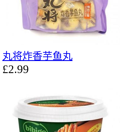
丸将炸香芋鱼丸
£2.99