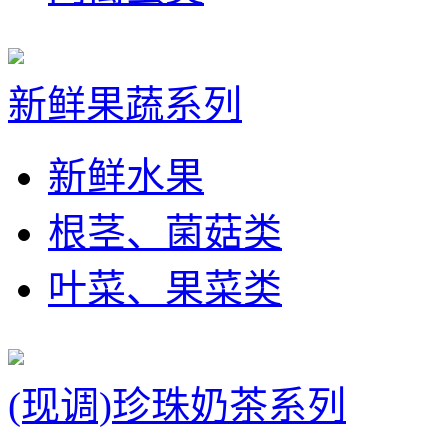
新鲜果蔬系列
新鲜水果
根茎、菌菇类
叶菜、果菜类
(现调)珍珠奶茶系列