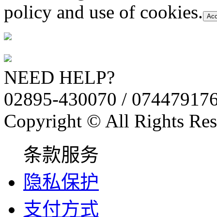
policy and use of cookies.
Acc
NEED HELP?
02895-430070 / 07447917
Copyright © All Rights Res
条款服务
隐私保护
支付方式