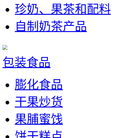
珍奶、果茶和配料
自制奶茶产品
包装食品
膨化食品
干果炒货
果脯蜜饯
饼干糕点