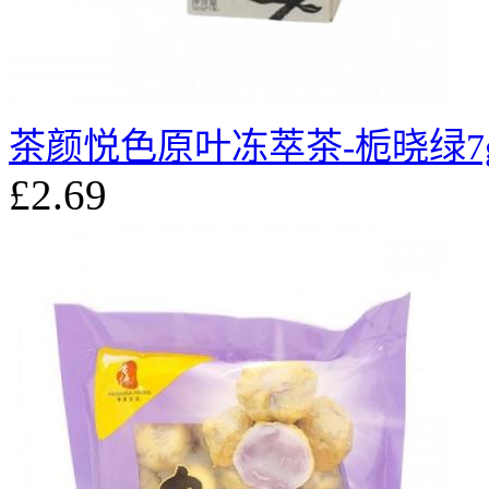
茶颜悦色原叶冻萃茶-栀晓绿7
£2.69