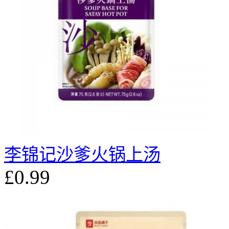
李锦记沙爹火锅上汤
£0.99